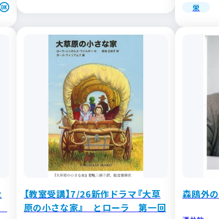
栄
大
【教室受講】7/26新作ドラマ『大草
森鴎外の
涯
原の小さな家』 とローラ 第一回