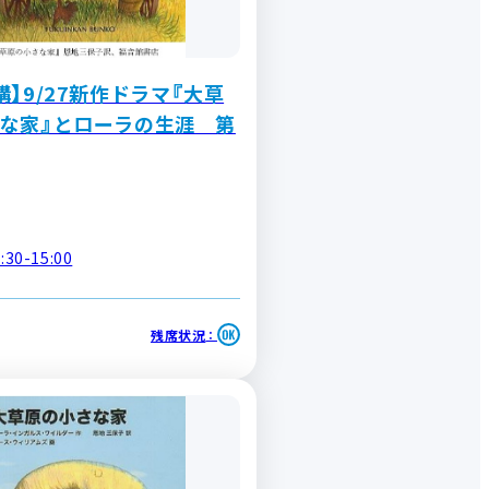
講】9/27新作ドラマ『大草
な家』とローラの生涯 第
30-15:00
残席状況
：