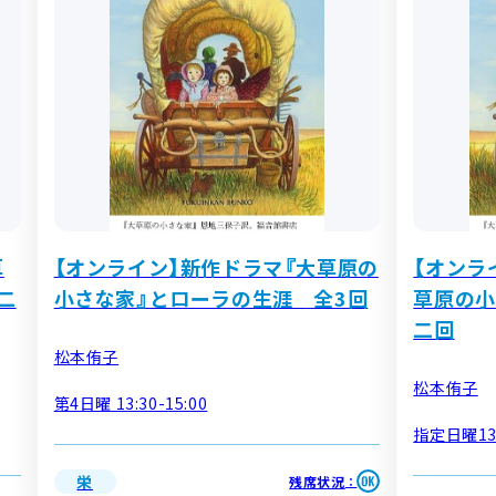
草
【オンライン】新作ドラマ『大草原の
【オンラ
二
小さな家』とローラの生涯 全3回
草原の小
二回
松本侑子
松本侑子
第4日曜 13:30-15:00
指定日曜13:
栄
残席状況
：