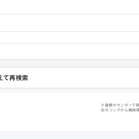
えて再検索
※複数のセンターで
右のリンクから再検
曜日･時間で探す