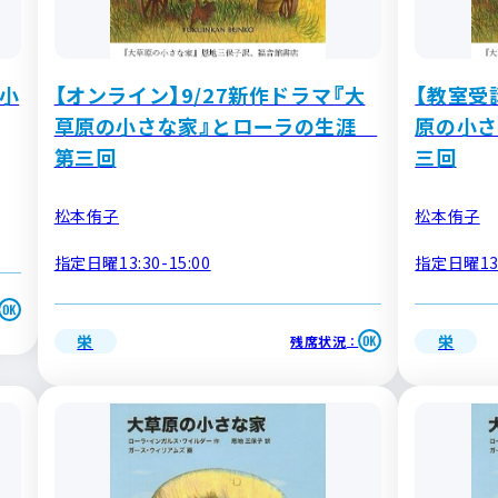
小
【オンライン】9/27新作ドラマ『大
【教室受
草原の小さな家』とローラの生涯
原の小さ
第三回
三回
松本侑子
松本侑子
指定日曜13:30-15:00
指定日曜13:
栄
栄
残席状況
：