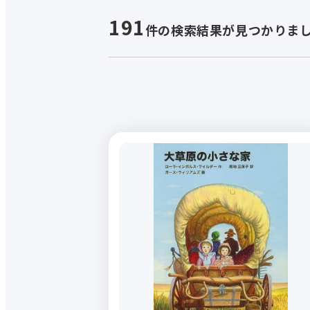
191
件の検索結果が見つかりま
キーワードで
新講
探す
初心