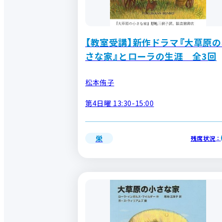
【教室受講】新作ドラマ『大草原の
さな家』とローラの生涯 全3回
松本侑子
第4日曜 13:30-15:00
栄
残席状況
：