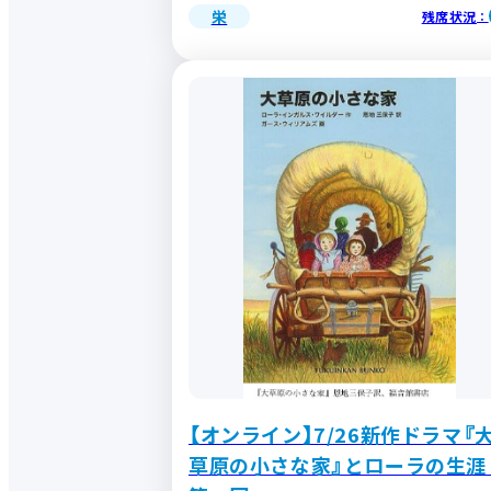
栄
残席状況
：
【オンライン】7/26新作ドラマ『
草原の小さな家』とローラの生