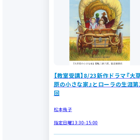
【教室受講】8/23新作ドラマ『大
原の小さな家』とローラの生涯第
回
松本侑子
指定日曜13:30-15:00