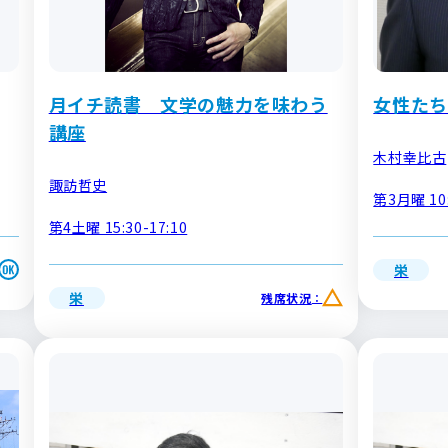
月イチ読書 文学の魅力を味わう
女性たち
講座
木村幸比古
諏訪哲史
第3月曜 10:
第4土曜 15:30-17:10
栄
栄
残席状況
：