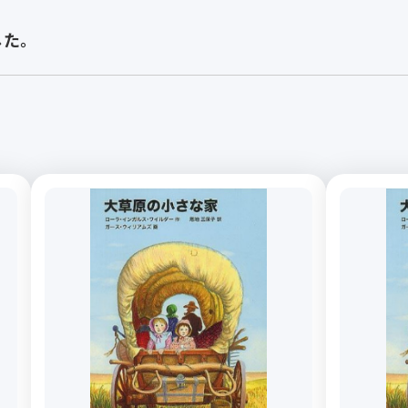
した。
座
登録料不要
お出かけ
女性に人気
男性に
者向け
おすすめ
季節の講座
体験講座
オン