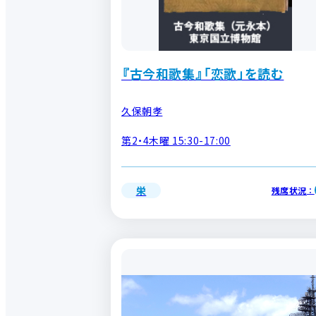
『古今和歌集』「恋歌」を読む
久保朝孝
第2・4木曜 15:30-17:00
栄
残席状況
：