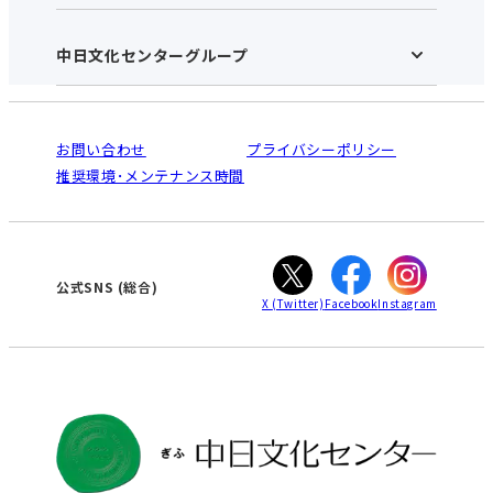
お知らせ
施設のご案内
アクセス･営業時間
中日文化センターグループ
中日文化センターHOME
お申し込みの流れ
中日文化センターとは
入会と受講のご案内
受講規約・会員特典
よくある質問(Q&A)：ぎふセンター
法人割引について
栄
鳴海
ご利用ガイド
お問い合わせ
プライバシーポリシー
南大高
犬山
オンライン講座受講の手順
推奨環境･メンテナンス時間
高蔵寺
豊田
WEBサイトのよくある質問
知立
カスタマーハラスメントに対する基本方針
ぎふ
大垣
津
公式SNS
(総合)
X
(Twitter)
Facebook
Instagram