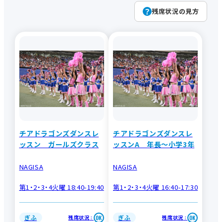
残席状況の見方
キーワードで
探す
新講座
登録料不要
お出かけ
女性に人気
男性に人気
初心者向け
おすすめ
季節の講座
検索
体験講座
オンライン
チアドラゴンズダンスレ
チアドラゴンズダンスレ
ッスン ガールズクラス
ッスンA 年長～小学3年
NAGISA
NAGISA
第1・2・3・4火曜 18:40-19:40
第1・2・3・4火曜 16:40-17:30
ぎふ
ぎふ
残席状況
残席状況
：
：