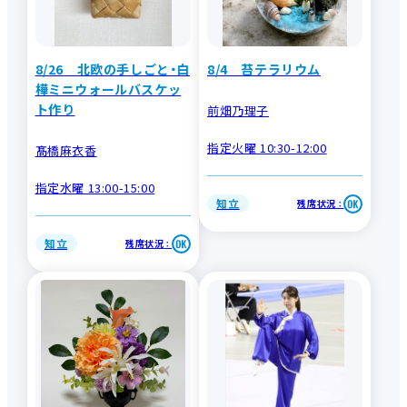
8/26 北欧の手しごと・白
8/4 苔テラリウム
樺ミニウォールバスケッ
ト作り
前畑乃理子
指定火曜 10:30-12:00
髙橋麻衣香
指定水曜 13:00-15:00
知立
残席状況
：
知立
残席状況
：