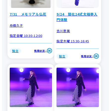
7/31 メモリアル仏花
9/24 簡化24式太極拳入
門体験
舟橋久子
吉川恵美
指定金曜 10:30-12:00
指定木曜 15:30-16:45
知立
残席状況
：
知立
残席状況
：