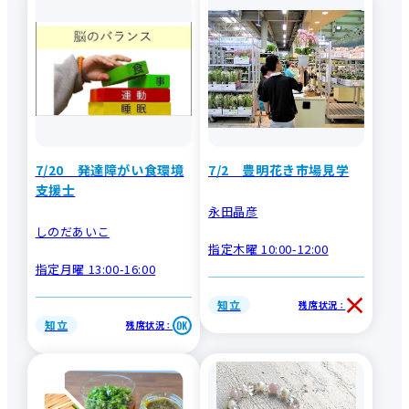
7/20 発達障がい食環境
7/2 豊明花き市場見学
支援士
永田晶彦
しのだあいこ
指定木曜 10:00-12:00
指定月曜 13:00-16:00
知立
残席状況
：
知立
残席状況
：