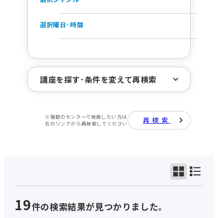
選択曜日･時間
講座を探す･条件を変えて再検索
※複数のセンターで検索したい方は
再検索
ジャンルで探す
右のリンクから再検索してください
曜日･時間で探す
19
件の検索結果が見つかりました。