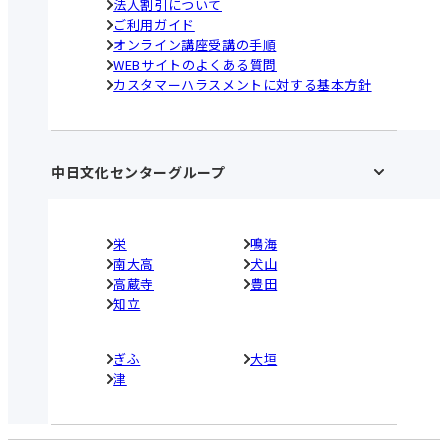
法人割引について
ご利用ガイド
オンライン講座受講の手順
WEBサイトのよくある質問
カスタマーハラスメントに対する基本方針
中日文化センターグループ
栄
鳴海
南大高
犬山
高蔵寺
豊田
知立
ぎふ
大垣
津