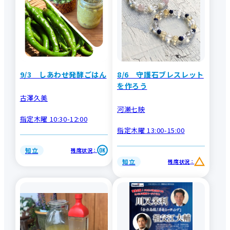
9/3 しあわせ発酵ごはん
8/6 守護石ブレスレット
を作ろう
古澤久美
河瀬七映
指定木曜 10:30-12:00
指定木曜 13:00-15:00
知立
残席状況
：
知立
残席状況
：