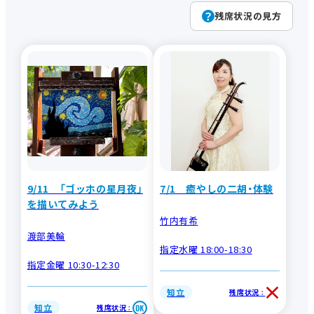
残席状況の見方
キーワードで
探す
新講座
登録料不要
お出かけ
女性に人気
男性に人気
初心者向け
おすすめ
季節の講座
検索
体験講座
オンライン
9/11 「ゴッホの星月夜」
7/1 癒やしの二胡・体験
を描いてみよう
竹内有希
渡部美輪
指定水曜 18:00-18:30
指定金曜 10:30-12:30
知立
残席状況
：
知立
残席状況
：