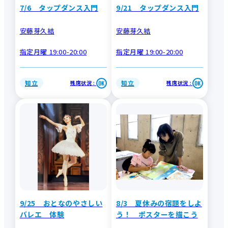
7/6 タップダンス入門
9/21 タップダンス入門
安藤芽久結
安藤芽久結
指定月曜 19:00-20:00
指定月曜 19:00-20:00
知立
知立
残席状況
残席状況
：
：
9/25 おとなのやさしい
8/3 夏休みの宿題をしよ
バレエ 体験
う！ ポスターを描こう