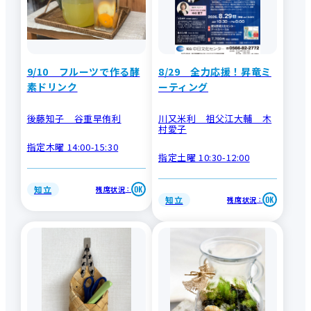
9/10 フルーツで作る酵
8/29 全力応援！昇竜ミ
素ドリンク
ーティング
後藤知子 谷重早侑利
川又米利 祖父江大輔 木
村愛子
指定木曜 14:00-15:30
指定土曜 10:30-12:00
知立
残席状況
：
知立
残席状況
：