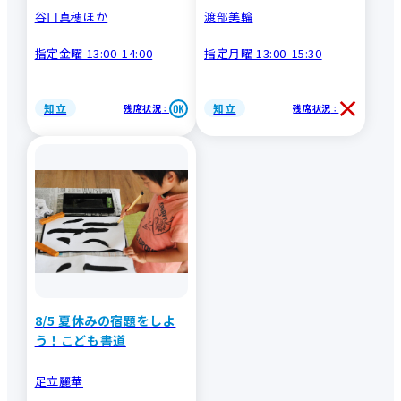
谷口真穂ほか
渡部美輪
指定金曜 13:00-14:00
指定月曜 13:00-15:30
知立
知立
残席状況
残席状況
：
：
8/5 夏休みの宿題をしよ
う！こども書道
足立麗華