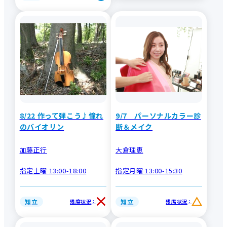
8/22 作って弾こう♪憧れ
9/7 パーソナルカラー診
のバイオリン
断＆メイク
加藤正行
大倉理恵
指定土曜 13:00-18:00
指定月曜 13:00-15:30
知立
知立
残席状況
残席状況
：
：