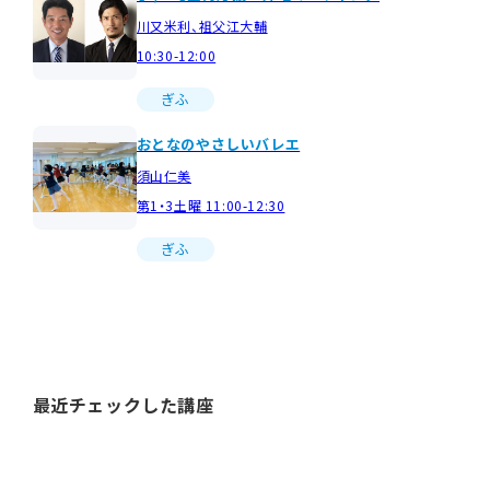
川又米利、祖父江大輔
10:30-12:00
ぎふ
おとなのやさしいバレエ
須山仁美
第1・3土曜 11:00-12:30
ぎふ
最近チェックした講座