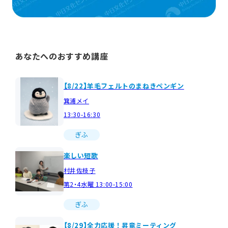
あなたへのおすすめ講座
【8/22】羊毛フェルトのまねきペンギン
箕浦メイ
13:30-16:30
ぎふ
楽しい短歌
村井佐枝子
第2・4水曜 13:00-15:00
ぎふ
【8/29】全力応援！昇竜ミーティング