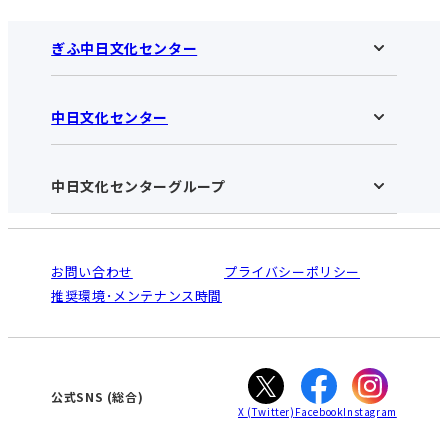
ぎふ中日文化センター
中日文化センター
ぎふ中日文化センターHOME
お知らせ
施設のご案内
アクセス･営業時間
中日文化センターグループ
中日文化センターHOME
お申し込みの流れ
中日文化センターとは
入会と受講のご案内
受講規約・会員特典
よくある質問(Q&A)：ぎふセンター
法人割引について
栄
鳴海
ご利用ガイド
お問い合わせ
プライバシーポリシー
南大高
犬山
オンライン講座受講の手順
推奨環境･メンテナンス時間
高蔵寺
豊田
WEBサイトのよくある質問
知立
カスタマーハラスメントに対する基本方針
ぎふ
大垣
津
公式SNS
(総合)
X
(Twitter)
Facebook
Instagram