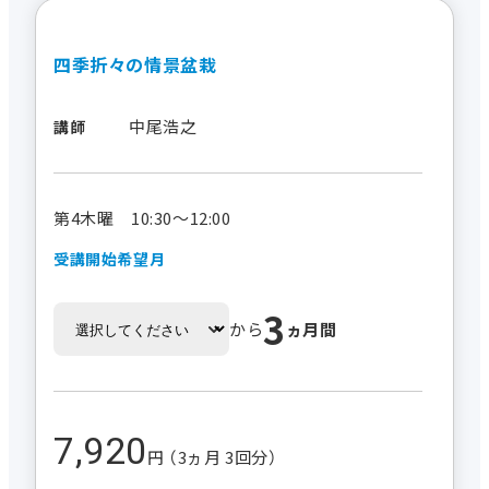
四季折々の情景盆栽
中尾浩之
講師
第4木曜 10:30～12:00
受講開始希望月
3
から
ヵ月間
7,920
円 （3ヵ月 3回分）