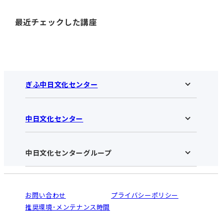
最近チェックした講座
ぎふ中日文化センター
中日文化センター
ぎふ中日文化センターHOME
お知らせ
施設のご案内
アクセス･営業時間
中日文化センターグループ
中日文化センターHOME
お申し込みの流れ
中日文化センターとは
入会と受講のご案内
受講規約・会員特典
よくある質問(Q&A)：ぎふセンター
法人割引について
栄
鳴海
ご利用ガイド
お問い合わせ
プライバシーポリシー
南大高
犬山
オンライン講座受講の手順
推奨環境･メンテナンス時間
高蔵寺
豊田
WEBサイトのよくある質問
知立