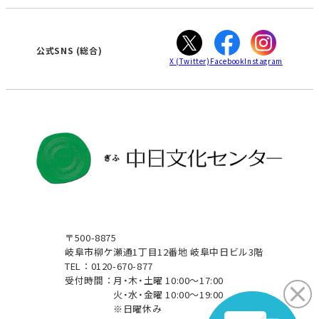
カスタマーハラスメントに対する基本方針
ぎふ
大垣
津
公式SNS
(総合)
X
(Twitter)
Facebook
Instagram
〒500-8875
岐阜市柳ケ瀬通1丁目12番地 岐阜中日ビル3階
TEL：0120-670-877
受付時間：
月・木・土曜 10:00～17:00
火・水・金曜 10:00～19:00
※日曜休み