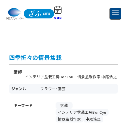
受講日
ご利用ガイド
新規登録
ログイン
MENU
閉じる
四季折々の情景盆栽
講師
インテリア盆栽工房BonCyu 情景盆栽作家 中尾浩之
ジャンル
フラワー・園芸
キーワード
盆栽
インテリア盆栽工房BonCyu
情景盆栽作家
中尾浩之