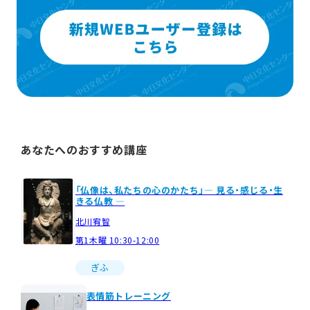
あなたへのおすすめ講座
「仏像は、私たちの心のかたち」― 見る・感じる・生
きる仏教 ―
北川宥智
第1木曜 10:30-12:00
ぎふ
表情筋トレーニング