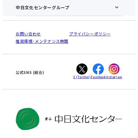
アクセス･営業時間
中日文化センターグループ
中日文化センターHOME
お申し込みの流れ
中日文化センターとは
入会と受講のご案内
受講規約・会員特典
よくある質問(Q&A)：ぎふセンター
法人割引について
栄
鳴海
ご利用ガイド
お問い合わせ
プライバシーポリシー
南大高
犬山
オンライン講座受講の手順
推奨環境･メンテナンス時間
高蔵寺
豊田
WEBサイトのよくある質問
知立
カスタマーハラスメントに対する基本方針
ぎふ
大垣
津
公式SNS
(総合)
X
(Twitter)
Facebook
Instagram