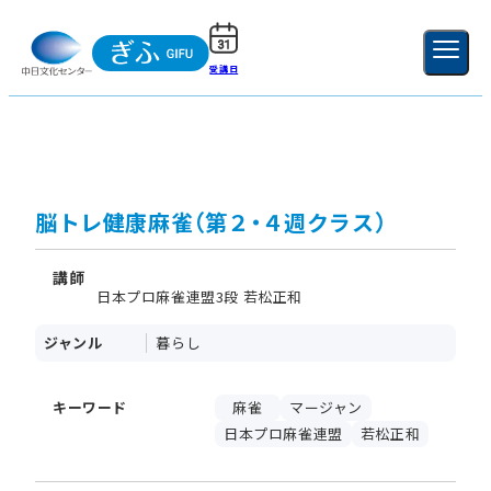
受講日
ご利用ガイド
新規登録
ログイン
MENU
閉じる
脳トレ健康麻雀（第２・４週クラス）
講師
日本プロ麻雀連盟3段 若松正和
ジャンル
暮らし
キーワード
麻雀
マージャン
日本プロ麻雀連盟
若松正和