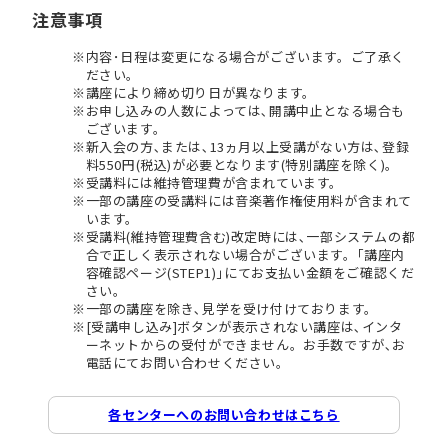
注意事項
内容･日程は変更になる場合がございます。ご了承く
ださい。
講座により締め切り日が異なります。
お申し込みの人数によっては､開講中止となる場合も
ございます。
新入会の方､または､13ヵ月以上受講がない方は､登録
料550円(税込)が必要となります(特別講座を除く)。
受講料には維持管理費が含まれています。
一部の講座の受講料には音楽著作権使用料が含まれて
います。
受講料(維持管理費含む)改定時には､一部システムの都
合で正しく表示されない場合がございます。｢講座内
容確認ページ(STEP1)｣にてお支払い金額をご確認くだ
さい。
一部の講座を除き､見学を受け付けております。
[受講申し込み]ボタンが表示されない講座は､インタ
ーネットからの受付ができません。お手数ですが､お
電話にてお問い合わせください。
各センターへのお問い合わせはこちら