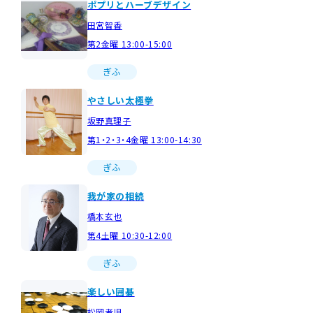
ポプリとハーブデザイン
田宮智香
第2金曜 13:00-15:00
ぎふ
やさしい太極拳
坂野真理子
第1・2・3・4金曜 13:00-14:30
ぎふ
我が家の相続
橋本玄也
第4土曜 10:30-12:00
ぎふ
楽しい囲碁
松岡孝児