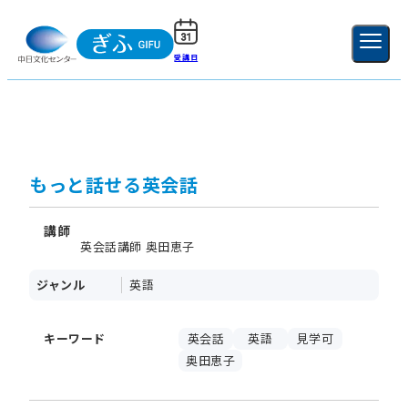
受講日
ご利用ガイド
新規登録
ログイン
MENU
閉じる
もっと話せる英会話
講師
英会話講師 奥田恵子
ジャンル
英語
キーワード
英会話
英語
見学可
奥田恵子