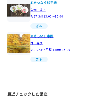
心をつなぐ絵手紙
久保田陽子
7/27（月）13:00～15:00
ぎふ
やさしい日本画
林 森次
第1・2・3・4月曜 13:00-15:00
ぎふ
最近チェックした講座