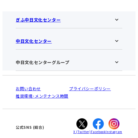
ぎふ中日文化センター
中日文化センター
ぎふ中日文化センターHOME
お知らせ
施設のご案内
アクセス･営業時間
中日文化センターグループ
中日文化センターHOME
お申し込みの流れ
中日文化センターとは
入会と受講のご案内
受講規約・会員特典
よくある質問(Q&A)：ぎふセンター
法人割引について
栄
鳴海
ご利用ガイド
お問い合わせ
プライバシーポリシー
南大高
犬山
オンライン講座受講の手順
推奨環境･メンテナンス時間
高蔵寺
豊田
WEBサイトのよくある質問
知立
カスタマーハラスメントに対する基本方針
ぎふ
大垣
津
公式SNS
(総合)
X
(Twitter)
Facebook
Instagram