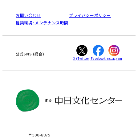
受講規約・会員特典
よくある質問(Q&A)：ぎふセンター
法人割引について
栄
鳴海
ご利用ガイド
お問い合わせ
プライバシーポリシー
南大高
犬山
オンライン講座受講の手順
推奨環境･メンテナンス時間
高蔵寺
豊田
WEBサイトのよくある質問
知立
カスタマーハラスメントに対する基本方針
ぎふ
大垣
津
公式SNS
(総合)
X
(Twitter)
Facebook
Instagram
〒500-8875