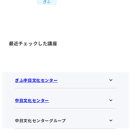
ぎふ
最近チェックした講座
ぎふ中日文化センター
中日文化センター
ぎふ中日文化センターHOME
お知らせ
施設のご案内
アクセス･営業時間
中日文化センターグループ
中日文化センターHOME
お申し込みの流れ
中日文化センターとは
入会と受講のご案内