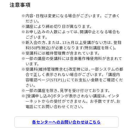
注意事項
内容･日程は変更になる場合がございます。ご了承く
ださい。
講座により締め切り日が異なります。
お申し込みの人数によっては､開講中止となる場合も
ございます。
新入会の方､または､13ヵ月以上受講がない方は､登録
料550円(税込)が必要となります(特別講座を除く)。
受講料には維持管理費が含まれています。
一部の講座の受講料には音楽著作権使用料が含まれて
います。
受講料(維持管理費含む)改定時には､一部システムの都
合で正しく表示されない場合がございます。｢講座内
容確認ページ(STEP1)｣にてお支払い金額をご確認くだ
さい。
一部の講座を除き､見学を受け付けております。
[受講申し込み]ボタンが表示されない講座は､インタ
ーネットからの受付ができません。お手数ですが､お
電話にてお問い合わせください。
各センターへのお問い合わせはこちら