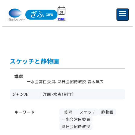
受講日
ご利用ガイド
新規登録
ログイン
MENU
閉じる
スケッチと静物画
講師
一水会常任委員、彩日会招待教授 青木年広
ジャンル
洋画・水彩（制作）
キーワード
美術
スケッチ
静物画
一水会常任委員
彩日会招待教授