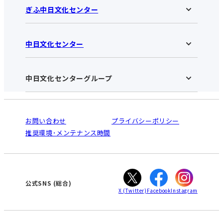
ぎふ中日文化センター
中日文化センター
ぎふ中日文化センターHOME
お知らせ
施設のご案内
アクセス･営業時間
中日文化センターグループ
中日文化センターHOME
お申し込みの流れ
中日文化センターとは
入会と受講のご案内
受講規約・会員特典
よくある質問(Q&A)：ぎふセンター
法人割引について
栄
鳴海
ご利用ガイド
お問い合わせ
プライバシーポリシー
南大高
犬山
オンライン講座受講の手順
推奨環境･メンテナンス時間
高蔵寺
豊田
WEBサイトのよくある質問
知立
カスタマーハラスメントに対する基本方針
ぎふ
大垣
津
公式SNS
(総合)
X
(Twitter)
Facebook
Instagram