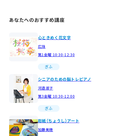
あなたへのおすすめ講座
心ときめく花文字
広珠
第1金曜 10:30-12:30
ぎふ
シニアのための脳トレピアノ
河邉淑子
第3金曜 10:30-12:00
ぎふ
彫紙（ちょうし）アート
加藤美穂