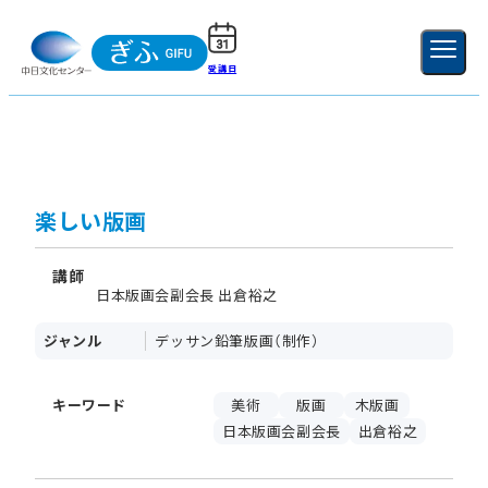
受講日
ご利用ガイド
新規登録
ログイン
MENU
閉じる
楽しい版画
講師
日本版画会副会長 出倉裕之
ジャンル
デッサン鉛筆版画（制作）
キーワード
美術
版画
木版画
日本版画会副会長
出倉裕之