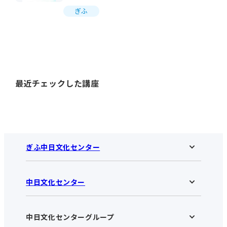
ぎふ
最近チェックした講座
ぎふ中日文化センター
中日文化センター
ぎふ中日文化センターHOME
お知らせ
施設のご案内
アクセス･営業時間
中日文化センターグループ
中日文化センターHOME
お申し込みの流れ