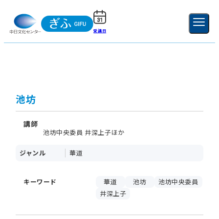
受講日
ご利用ガイド
新規登録
ログイン
MENU
閉じる
池坊
講師
池坊中央委員 井深上子ほか
ジャンル
華道
キーワード
華道
池坊
池坊中央委員
井深上子