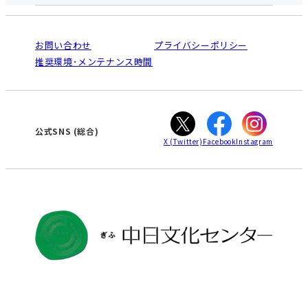
中日文化センターとは
入会と受講のご案内
受講規約・会員特典
よくある質問(Q&A)：ぎふセンター
法人割引について
栄
鳴海
ご利用ガイド
お問い合わせ
プライバシーポリシー
南大高
犬山
オンライン講座受講の手順
推奨環境･メンテナンス時間
高蔵寺
豊田
WEBサイトのよくある質問
知立
カスタマーハラスメントに対する基本方針
ぎふ
大垣
津
公式SNS
(総合)
X
(Twitter)
Facebook
Instagram