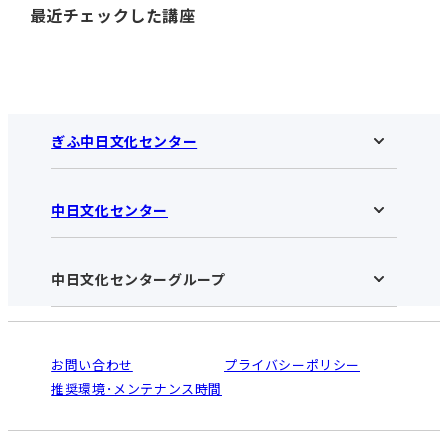
最近チェックした講座
ぎふ中日文化センター
中日文化センター
ぎふ中日文化センターHOME
お知らせ
施設のご案内
アクセス･営業時間
中日文化センターグループ
中日文化センターHOME
お申し込みの流れ
中日文化センターとは
入会と受講のご案内
受講規約・会員特典
よくある質問(Q&A)：ぎふセンター
法人割引について
栄
鳴海
ご利用ガイド
お問い合わせ
プライバシーポリシー
南大高
犬山
オンライン講座受講の手順
推奨環境･メンテナンス時間
高蔵寺
豊田
WEBサイトのよくある質問
知立
カスタマーハラスメントに対する基本方針