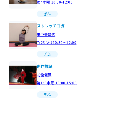
第4木曜 10:30-12:00
ぎふ
ストレッチヨガ
田中美智代
7/23（木）10:30～12:00
ぎふ
創作舞踊
花龍儷鳳
第1・3木曜 13:00-15:00
ぎふ