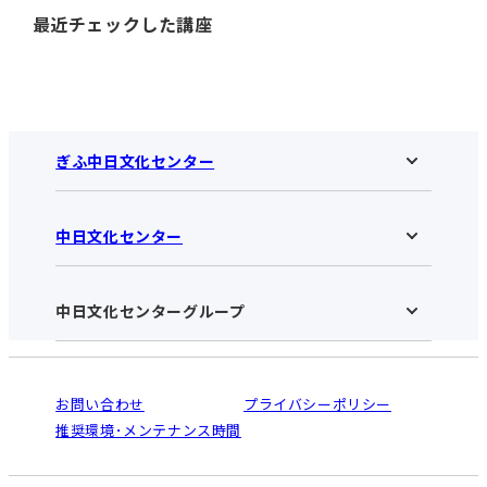
最近チェックした講座
ぎふ中日文化センター
中日文化センター
ぎふ中日文化センターHOME
お知らせ
施設のご案内
アクセス･営業時間
中日文化センターグループ
中日文化センターHOME
お申し込みの流れ
中日文化センターとは
入会と受講のご案内
受講規約・会員特典
よくある質問(Q&A)：ぎふセンター
法人割引について
栄
鳴海
ご利用ガイド
お問い合わせ
プライバシーポリシー
南大高
犬山
オンライン講座受講の手順
推奨環境･メンテナンス時間
高蔵寺
豊田
WEBサイトのよくある質問
知立
カスタマーハラスメントに対する基本方針