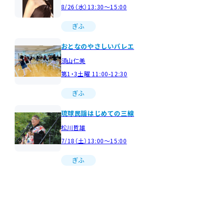
8/26（水）13:30～15:00
ぎふ
おとなのやさしいバレエ
須山仁美
第1・3土曜 11:00-12:30
ぎふ
琉球民謡はじめての三線
松川哲雄
7/18（土）13:00～15:00
ぎふ