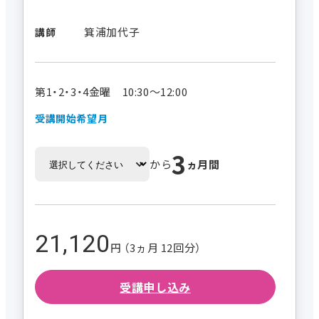
箕浦加代子
講師
第1・2・3・4金曜 10:30～12:00
受講開始希望月
3
から
ヵ月間
21,120
円 （3ヵ月 12回分）
受講申し込み