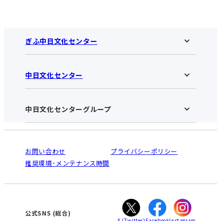
ぎふ中日文化センター
中日文化センター
ぎふ中日文化センターHOME
お知らせ
施設のご案内
アクセス･営業時間
中日文化センターグループ
中日文化センターHOME
お申し込みの流れ
中日文化センターとは
入会と受講のご案内
受講規約・会員特典
よくある質問(Q&A)：ぎふセンター
法人割引について
栄
鳴海
ご利用ガイド
お問い合わせ
プライバシーポリシー
南大高
犬山
オンライン講座受講の手順
推奨環境･メンテナンス時間
高蔵寺
豊田
WEBサイトのよくある質問
知立
カスタマーハラスメントに対する基本方針
ぎふ
大垣
津
公式SNS
(総合)
X
(Twitter)
Facebook
Instagram