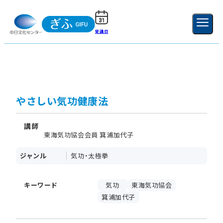
受講日
ご利用ガイド
新規登録
ログイン
MENU
閉じる
やさしい気功健康法
講師
東海気功協会会員 箕浦加代子
ジャンル
気功・太極拳
キーワード
気功
東海気功協会
箕浦加代子