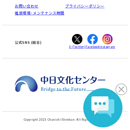
栄
鳴海
法人割引について
お問い合わせ
プライバシーポリシー
南大高
犬山
ご利用ガイド
推奨環境･メンテナンス時間
高蔵寺
豊田
オンライン講座受講の手順
知立
WEBサイトのよくある質問
カスタマーハラスメントに対する基本方針
ぎふ
大垣
津
公式SNS (総合)
X
(Twitter)
Facebook
Instagram
Copyright 2023 Chunichi Shimbun. All Rights Reserved.