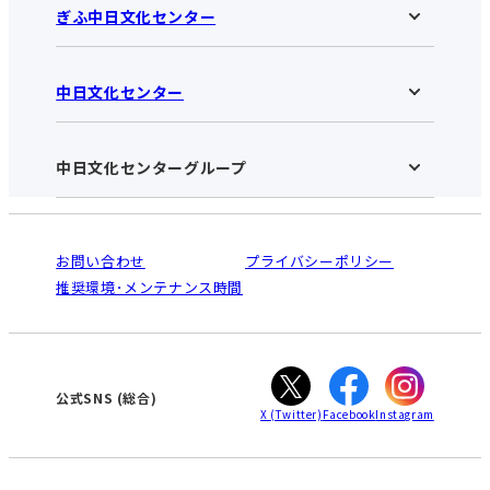
ぎふ中日文化センター
中日文化センター
ぎふ中日文化センターHOME
お知らせ
施設のご案内
アクセス･営業時間
中日文化センターグループ
中日文化センターHOME
お申し込みの流れ
中日文化センターとは
入会と受講のご案内
受講規約・会員特典
よくある質問(Q&A)：ぎふセンター
法人割引について
栄
鳴海
ご利用ガイド
お問い合わせ
プライバシーポリシー
南大高
犬山
オンライン講座受講の手順
推奨環境･メンテナンス時間
高蔵寺
豊田
WEBサイトのよくある質問
知立
カスタマーハラスメントに対する基本方針
ぎふ
大垣
津
公式SNS
(総合)
X
(Twitter)
Facebook
Instagram