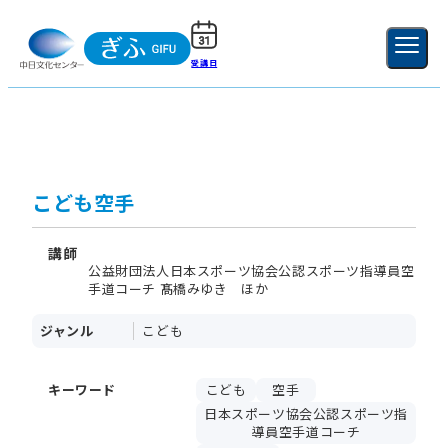
受講日
ご利用ガイド
新規登録
ログイン
MENU
閉じる
こども空手
講師
公益財団法人日本スポーツ協会公認スポーツ指導員空
手道コーチ 髙橋みゆき ほか
ジャンル
こども
キーワード
こども
空手
日本スポーツ協会公認スポーツ指
導員空手道コーチ