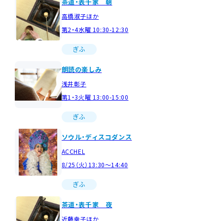
茶道・表千家 朝
高橋淑子ほか
第2・4水曜 10:30-12:30
ぎふ
朗読の楽しみ
浅井彰子
第1・3火曜 13:00-15:00
ぎふ
ソウル・ディスコダンス
ACCHEL
8/25（火）13:30～14:40
ぎふ
茶道・表千家 夜
近藤幸子ほか