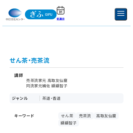
受講日
ご利用ガイド
新規登録
ログイン
MENU
閉じる
せん茶・売茶流
講師
売茶流家元 高取友仙窟
同流家元補佐 纐纈智子
ジャンル
茶道・香道
キーワード
せん茶
売茶流
高取友仙窟
纐纈智子