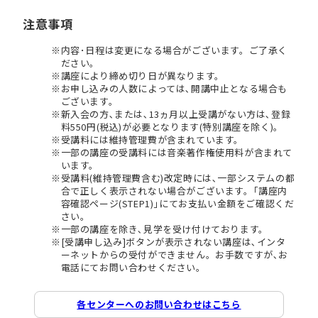
注意事項
内容･日程は変更になる場合がございます。ご了承く
ださい。
講座により締め切り日が異なります。
お申し込みの人数によっては､開講中止となる場合も
ございます。
新入会の方､または､13ヵ月以上受講がない方は､登録
料550円(税込)が必要となります(特別講座を除く)。
受講料には維持管理費が含まれています。
一部の講座の受講料には音楽著作権使用料が含まれて
います。
受講料(維持管理費含む)改定時には､一部システムの都
合で正しく表示されない場合がございます。｢講座内
容確認ページ(STEP1)｣にてお支払い金額をご確認くだ
さい。
一部の講座を除き､見学を受け付けております。
[受講申し込み]ボタンが表示されない講座は､インタ
ーネットからの受付ができません。お手数ですが､お
電話にてお問い合わせください。
各センターへのお問い合わせはこちら