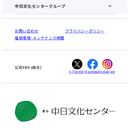
アクセス･営業時間
中日文化センターグループ
中日文化センターHOME
お申し込みの流れ
中日文化センターとは
入会と受講のご案内
受講規約・会員特典
よくある質問(Q&A)：ぎふセンター
法人割引について
栄
鳴海
ご利用ガイド
お問い合わせ
プライバシーポリシー
南大高
犬山
オンライン講座受講の手順
推奨環境･メンテナンス時間
高蔵寺
豊田
WEBサイトのよくある質問
知立
カスタマーハラスメントに対する基本方針
ぎふ
大垣
津
公式SNS
(総合)
X
(Twitter)
Facebook
Instagram