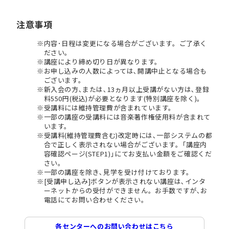
注意事項
内容･日程は変更になる場合がございます。ご了承く
ださい。
講座により締め切り日が異なります。
お申し込みの人数によっては､開講中止となる場合も
ございます。
新入会の方､または､13ヵ月以上受講がない方は､登録
料550円(税込)が必要となります(特別講座を除く)。
受講料には維持管理費が含まれています。
一部の講座の受講料には音楽著作権使用料が含まれて
います。
受講料(維持管理費含む)改定時には､一部システムの都
合で正しく表示されない場合がございます。｢講座内
容確認ページ(STEP1)｣にてお支払い金額をご確認くだ
さい。
一部の講座を除き､見学を受け付けております。
[受講申し込み]ボタンが表示されない講座は､インタ
ーネットからの受付ができません。お手数ですが､お
電話にてお問い合わせください。
各センターへのお問い合わせはこちら