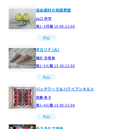
自由画材の絵画教室
山口 恭市
第1・3月曜 10:00-12:00
犬山
オカリナ（火）
横井 奈穂美
第1・3火曜 13:30-15:00
犬山
パッチワーク＆ハワイアンキルト
斎藤 幸子
第2・4火曜 13:00-15:00
犬山
ゆうきケア体操