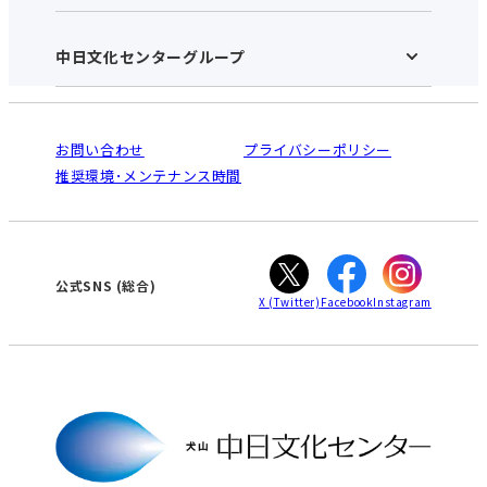
お知らせ
施設のご案内
アクセス･営業時間
中日文化センターグループ
中日文化センターHOME
お申し込みの流れ
中日文化センターとは
入会と受講のご案内
受講規約・会員特典
よくある質問(Q&A)：犬山センター
法人割引について
栄
鳴海
ご利用ガイド
お問い合わせ
プライバシーポリシー
南大高
犬山
オンライン講座受講の手順
推奨環境･メンテナンス時間
高蔵寺
豊田
WEBサイトのよくある質問
知立
カスタマーハラスメントに対する基本方針
ぎふ
大垣
津
公式SNS
(総合)
X
(Twitter)
Facebook
Instagram