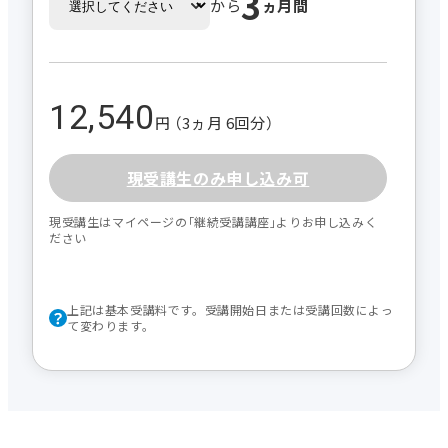
3
から
ヵ月間
12,540
円 （3ヵ月 6回分）
現受講生のみ申し込み可
現受講生はマイページの｢継続受講講座｣よりお申し込みく
ださい
上記は基本受講料です。受講開始日または受講回数によっ
て変わります。