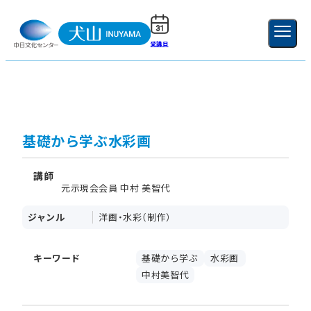
受講日
ご利用ガイド
新規登録
ログイン
MENU
閉じる
基礎から学ぶ水彩画
講師
元示現会会員 中村 美智代
ジャンル
洋画・水彩（制作）
キーワード
基礎から学ぶ
水彩画
中村美智代