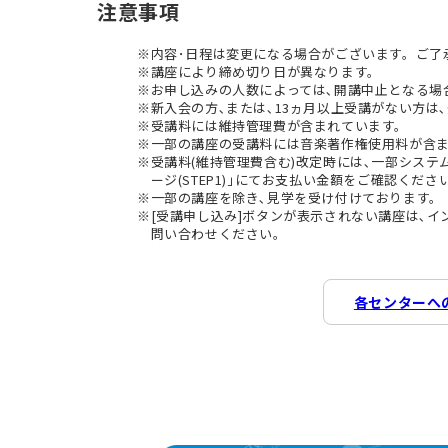
注意事項
内容･日程は変更になる場合がございます。ご了
講座により締め切り日が異なります。
お申し込みの人数によっては､開講中止となる場
新入会の方､または､13ヵ月以上受講がない方は､
受講料には維持管理費が含まれています。
一部の講座の受講料には音楽著作権使用料が含
受講料(維持管理費含む)改定時には､一部シス
ージ(STEP1)｣にてお支払い金額をご確認くださ
一部の講座を除き､見学を受け付けております。
[受講申し込み]ボタンが表示されない講座は､
問い合わせください。
各センターへ