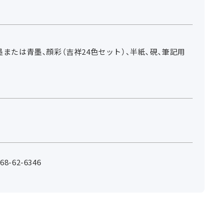
墨または青墨、顔彩（吉祥24色セット）、半紙、硯、筆記用
-62-6346