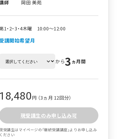
講師
岡田 美苑
第1・2・3・4木曜 10:00～12:00
受講開始希望月
3
から
ヵ月間
18,480
円 （3ヵ月 12回分）
現受講生のみ申し込み可
現受講生はマイページの｢継続受講講座｣よりお申し込み
ください