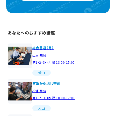
あなたへのおすすめ講座
総合書道（月）
山本 晴城
第1・2・3・4月曜 13:00-15:00
犬山
古筆から現代書道
松浦 華苑
第1・2・3・4水曜 10:00-12:00
犬山