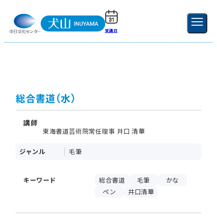
受講日
ご利用ガイド
新規登録
ログイン
MENU
閉じる
総合書道（水）
講師
東海書道芸術院常任理事 井口 清華
ジャンル
毛筆
キーワード
総合書道
毛筆
かな
ペン
井口清華