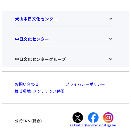
犬山中日文化センター
中日文化センター
犬山中日文化センターHOME
お知らせ
施設のご案内
アクセス･営業時間
中日文化センターグループ
中日文化センターHOME
お申し込みの流れ
中日文化センターとは
入会と受講のご案内
受講規約・会員特典
よくある質問(Q&A)：犬山センター
法人割引について
栄
鳴海
ご利用ガイド
お問い合わせ
プライバシーポリシー
南大高
犬山
オンライン講座受講の手順
推奨環境･メンテナンス時間
高蔵寺
豊田
WEBサイトのよくある質問
知立
カスタマーハラスメントに対する基本方針
ぎふ
大垣
津
公式SNS
(総合)
X
(Twitter)
Facebook
Instagram