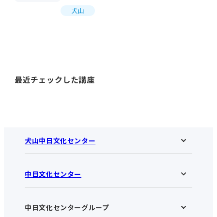
犬山
最近チェックした講座
犬山中日文化センター
中日文化センター
犬山中日文化センターHOME
お知らせ
施設のご案内
アクセス･営業時間
中日文化センターグループ
中日文化センターHOME
お申し込みの流れ