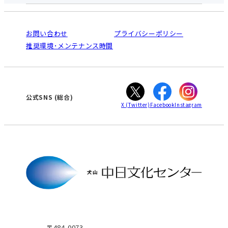
中日文化センターとは
入会と受講のご案内
受講規約・会員特典
よくある質問(Q&A)：犬山センター
法人割引について
栄
鳴海
ご利用ガイド
お問い合わせ
プライバシーポリシー
南大高
犬山
オンライン講座受講の手順
推奨環境･メンテナンス時間
高蔵寺
豊田
WEBサイトのよくある質問
知立
カスタマーハラスメントに対する基本方針
ぎふ
大垣
津
公式SNS
(総合)
X
(Twitter)
Facebook
Instagram
〒484-0073