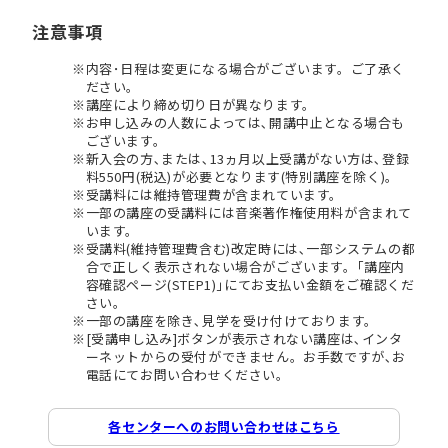
注意事項
内容･日程は変更になる場合がございます。ご了承く
ださい。
講座により締め切り日が異なります。
お申し込みの人数によっては､開講中止となる場合も
ございます。
新入会の方､または､13ヵ月以上受講がない方は､登録
料550円(税込)が必要となります(特別講座を除く)。
受講料には維持管理費が含まれています。
一部の講座の受講料には音楽著作権使用料が含まれて
います。
受講料(維持管理費含む)改定時には､一部システムの都
合で正しく表示されない場合がございます。｢講座内
容確認ページ(STEP1)｣にてお支払い金額をご確認くだ
さい。
一部の講座を除き､見学を受け付けております。
[受講申し込み]ボタンが表示されない講座は､インタ
ーネットからの受付ができません。お手数ですが､お
電話にてお問い合わせください。
各センターへのお問い合わせはこちら