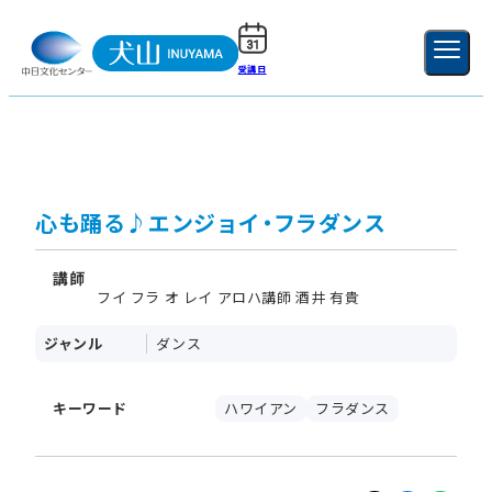
受講日
ご利用ガイド
新規登録
ログイン
MENU
閉じる
心も踊る♪エンジョイ・フラダンス
講師
フイ フラ オ レイ アロハ講師 酒井 有貴
ジャンル
ダンス
キーワード
ハワイアン
フラダンス