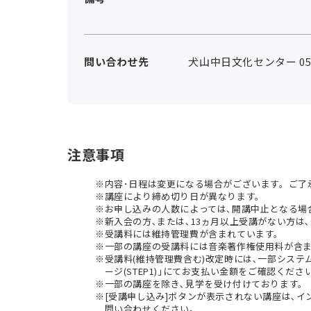
問い合わせ先
犬山中日文化センター 0568
注意事項
内容･日程は変更になる場合がございます。ご了
講座により締め切り日が異なります。
お申し込みの人数によっては､開講中止となる場
新入会の方､または､13ヵ月以上受講がない方は､
受講料には維持管理費が含まれています。
一部の講座の受講料には音楽著作権使用料が含
受講料(維持管理費含む)改定時には､一部シス
ージ(STEP1)｣にてお支払い金額をご確認くださ
一部の講座を除き､見学を受け付けております。
[受講申し込み]ボタンが表示されない講座は､
問い合わせください。