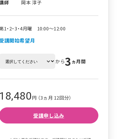
講師
岡本 淳子
第1・2・3・4月曜 10:00～12:00
受講開始希望月
3
から
ヵ月間
18,480
円 （3ヵ月 12回分）
受講申し込み