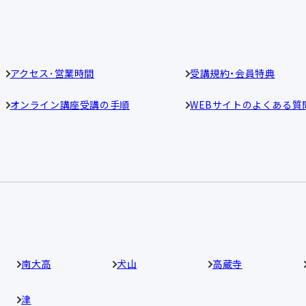
アクセス･営業時間
受講規約・会員特典
オンライン講座受講の手順
WEBサイトのよくある質
南大高
犬山
高蔵寺
津