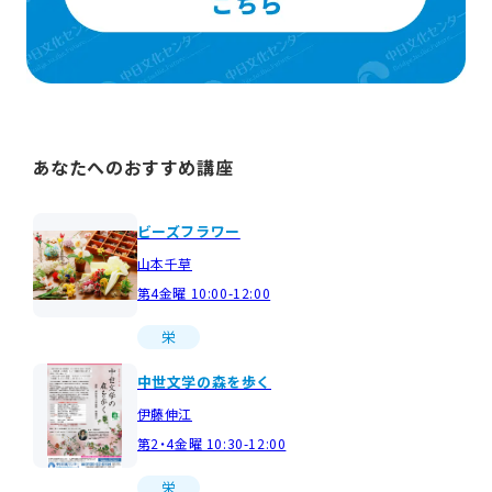
あなたへのおすすめ講座
ビーズフラワー
山本千草
第4金曜 10:00-12:00
栄
中世文学の森を歩く
伊藤伸江
第2・4金曜 10:30-12:00
栄