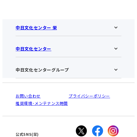
中日文化センター 栄
中日文化センター
中日文化センター 栄HOME
お知らせ
施設のご案内
アクセス･営業時間
中日文化センターグループ
中日文化センターHOME
お申し込みの流れ
中日文化センターとは
入会と受講のご案内
受講規約・会員特典
よくある質問(Q&A)：栄センター
法人割引について
栄
鳴海
ご利用ガイド
お問い合わせ
プライバシーポリシー
南大高
犬山
オンライン講座受講の手順
推奨環境･メンテナンス時間
高蔵寺
豊田
WEBサイトのよくある質問
知立
カスタマーハラスメントに対する基本方針
ぎふ
大垣
津
公式SNS(栄)