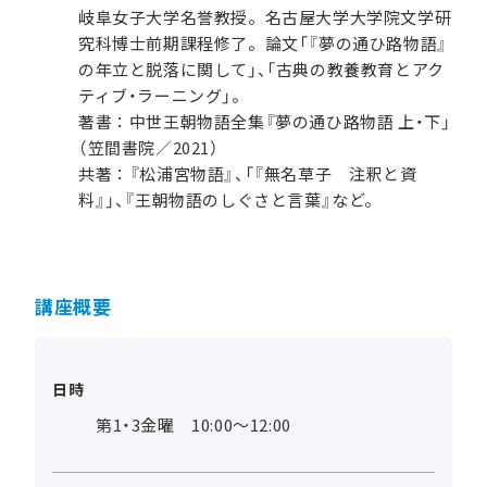
岐阜女子大学名誉教授。名古屋大学大学院文学研
究科博士前期課程修了。論文「『夢の通ひ路物語』
の年立と脱落に関して」、「古典の教養教育とアク
ティブ・ラーニング」。
著書：中世王朝物語全集『夢の通ひ路物語 上・下」
（笠間書院／2021）
共著：『松浦宮物語』、「『無名草子 注釈と資
料』」、『王朝物語のしぐさと言葉』など。
講座概要
日時
第1・3金曜 10:00～12:00