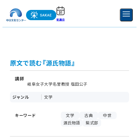
受講日
ご利用ガイド
新規登録
ログイン
MENU
閉じる
原文で読む『源氏物語』
講師
岐阜女子大学名誉教授 塩田公子
ジャンル
文学
キーワード
文学
古典
中世
源氏物語
紫式部