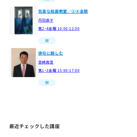
気楽な絵画教室／②④金朝
丹羽直子
第2・4金曜 10:00-12:00
栄
俳句に親しむ
宮崎眞澄
第1・3金曜 15:00-17:00
栄
最近チェックした講座