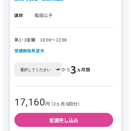
塩田公子
講師
第1・3金曜 10:00～12:00
受講開始希望月
3
から
ヵ月間
17,160
円 （3ヵ月 6回分）
受講申し込み