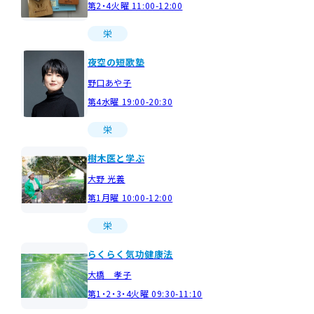
第2・4火曜 11:00-12:00
栄
夜空の短歌塾
野口あや子
第4水曜 19:00-20:30
栄
樹木医と学ぶ
大野 光義
第1月曜 10:00-12:00
栄
らくらく気功健康法
大橋 孝子
第1・2・3・4火曜 09:30-11:10