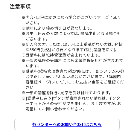
注意事項
内容･日程は変更になる場合がございます。ご了承く
ださい。
講座により締め切り日が異なります。
お申し込みの人数によっては､開講中止となる場合も
ございます。
新入会の方､または､13ヵ月以上受講がない方は､登録
料550円(税込)が必要となります(特別講座を除く)。
受講料には維持管理費が含まれています。
一部の講座の受講料には音楽著作権使用料が含まれて
います。
受講料(維持管理費含む)改定時には､一部システムの都
合で正しく表示されない場合がございます。｢講座内
容確認ページ(STEP1)｣にてお支払い金額をご確認くだ
さい。
一部の講座を除き､見学を受け付けております。
[受講申し込み]ボタンが表示されない講座は､インタ
ーネットからの受付ができません。お手数ですが､お
電話にてお問い合わせください。
各センターへのお問い合わせはこちら