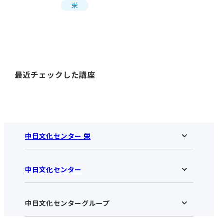
栄
最近チェックした講座
中日文化センター 栄
中日文化センター
中日文化センター 栄HOME
お知らせ
施設のご案内
アクセス･営業時間
中日文化センターグループ
中日文化センターHOME
お申し込みの流れ
中日文化センターとは