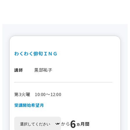
わくわく俳句ＩＮＧ
黒部祐子
講師
第3火曜 10:00～12:00
受講開始希望月
6
から
ヵ月間