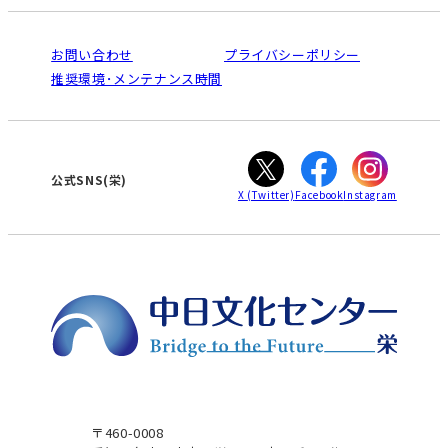
入会と受講のご案内
受講規約・会員特典
よくある質問(Q&A)：栄センター
法人割引について
栄
鳴海
ご利用ガイド
お問い合わせ
プライバシーポリシー
南大高
犬山
オンライン講座受講の手順
推奨環境･メンテナンス時間
高蔵寺
豊田
WEBサイトのよくある質問
知立
カスタマーハラスメントに対する基本方針
ぎふ
大垣
津
公式SNS(栄)
X
(Twitter)
Facebook
Instagram
〒460-0008