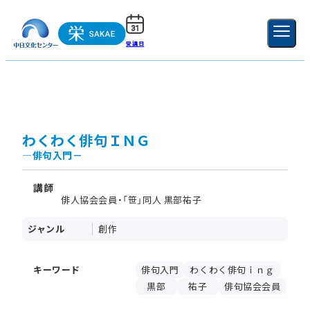
受講日
ご利用ガイド
新規登録
ログイン
MENU
閉じる
わくわく俳句ＩＮＧ
―俳句入門－
講師
俳人協会会員・「笹」同人 黒部祐子
ジャンル
創作
キーワード
俳句入門
わくわく俳句ｉｎｇ
黒部
祐子
俳句協会会員