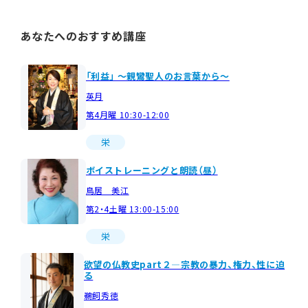
あなたへのおすすめ講座
「利益」 ～親鸞聖人のお言葉から～
英月
第4月曜 10:30-12:00
栄
ボイストレーニングと朗読（昼）
鳥居 美江
第2・4土曜 13:00-15:00
栄
欲望の仏教史part２―宗教の暴力、権力、性に迫
る
鵜飼秀徳