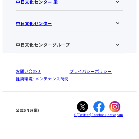
中日文化センター 栄
中日文化センター
中日文化センター 栄HOME
お知らせ
施設のご案内
アクセス･営業時間
中日文化センターグループ
中日文化センターHOME
お申し込みの流れ
中日文化センターとは
入会と受講のご案内
受講規約・会員特典
よくある質問(Q&A)：栄センター
法人割引について
栄
鳴海
ご利用ガイド
お問い合わせ
プライバシーポリシー
南大高
犬山
オンライン講座受講の手順
推奨環境･メンテナンス時間
高蔵寺
豊田
WEBサイトのよくある質問
知立
カスタマーハラスメントに対する基本方針
ぎふ
大垣
津
公式SNS(栄)
X
(Twitter)
Facebook
Instagram