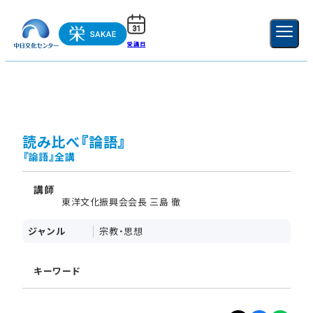
受講日
ご利用ガイド
新規登録
ログイン
MENU
閉じる
読み比べ『論語』
『論語』全講
講師
東洋文化振興会会長 三島 徹
ジャンル
宗教・思想
キーワード