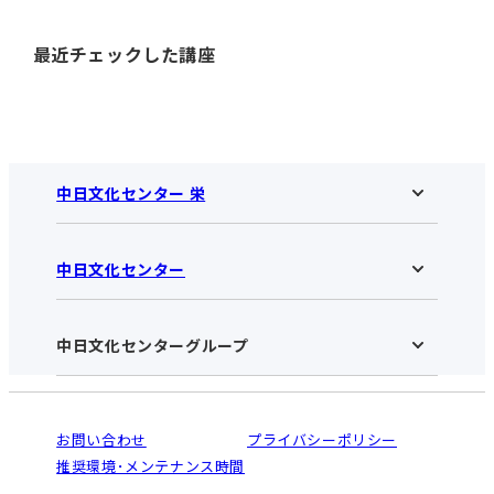
最近チェックした講座
中日文化センター 栄
中日文化センター
中日文化センター 栄HOME
お知らせ
施設のご案内
アクセス･営業時間
中日文化センターグループ
中日文化センターHOME
お申し込みの流れ
中日文化センターとは
入会と受講のご案内
受講規約・会員特典
よくある質問(Q&A)：栄センター
法人割引について
栄
鳴海
ご利用ガイド
お問い合わせ
プライバシーポリシー
南大高
犬山
オンライン講座受講の手順
推奨環境･メンテナンス時間
高蔵寺
豊田
WEBサイトのよくある質問
知立