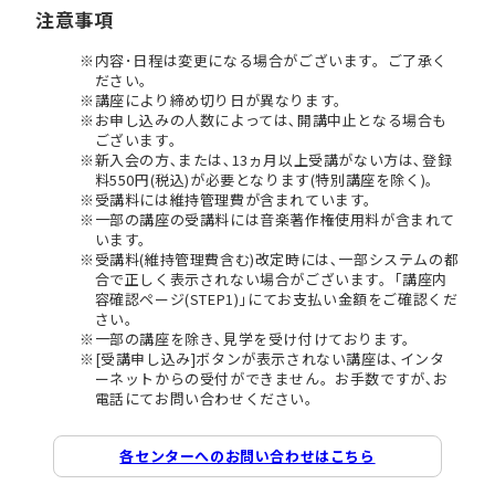
注意事項
内容･日程は変更になる場合がございます。ご了承く
ださい。
講座により締め切り日が異なります。
お申し込みの人数によっては､開講中止となる場合も
ございます。
新入会の方､または､13ヵ月以上受講がない方は､登録
料550円(税込)が必要となります(特別講座を除く)。
受講料には維持管理費が含まれています。
一部の講座の受講料には音楽著作権使用料が含まれて
います。
受講料(維持管理費含む)改定時には､一部システムの都
合で正しく表示されない場合がございます。｢講座内
容確認ページ(STEP1)｣にてお支払い金額をご確認くだ
さい。
一部の講座を除き､見学を受け付けております。
[受講申し込み]ボタンが表示されない講座は､インタ
ーネットからの受付ができません。お手数ですが､お
電話にてお問い合わせください。
各センターへのお問い合わせはこちら