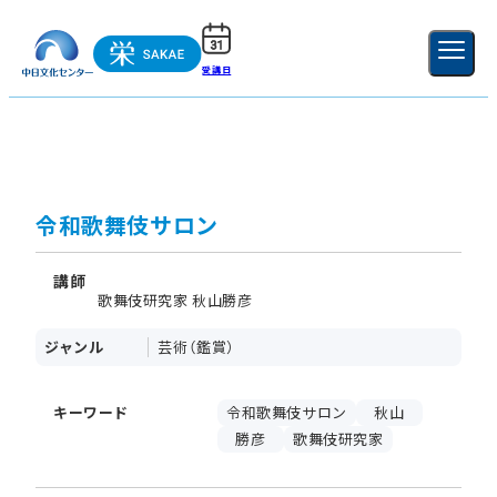
受講日
ご利用ガイド
新規登録
ログイン
MENU
閉じる
令和歌舞伎サロン
講師
歌舞伎研究家 秋山勝彦
ジャンル
芸術（鑑賞）
キーワード
令和歌舞伎サロン
秋山
勝彦
歌舞伎研究家