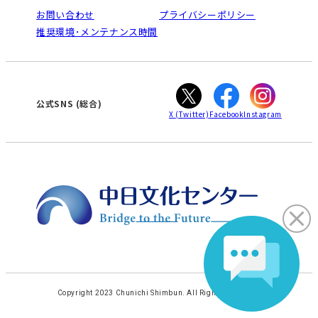
栄
鳴海
法人割引について
お問い合わせ
プライバシーポリシー
南大高
犬山
ご利用ガイド
推奨環境･メンテナンス時間
高蔵寺
豊田
オンライン講座受講の手順
知立
WEBサイトのよくある質問
カスタマーハラスメントに対する基本方針
ぎふ
大垣
津
公式SNS (総合)
X
(Twitter)
Facebook
Instagram
Copyright 2023 Chunichi Shimbun. All Rights Reserved.