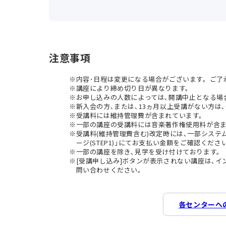
注意事項
内容･日程は変更になる場合がございます。ご了
講座により締め切り日が異なります。
お申し込みの人数によっては､開講中止となる場
新入会の方､または､13ヵ月以上受講がない方は､
受講料には維持管理費が含まれています。
一部の講座の受講料には音楽著作権使用料が含
受講料(維持管理費含む)改定時には､一部シス
ージ(STEP1)｣にてお支払い金額をご確認くださ
一部の講座を除き､見学を受け付けております。
[受講申し込み]ボタンが表示されない講座は､
問い合わせください。
各センターへ