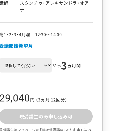
講師
スタンチゥ・アレキサンドラ・オア
ナ
第1・2・3・4月曜 12:30～14:00
受講開始希望月
3
から
ヵ月間
29,040
円 （3ヵ月 12回分）
現受講生のみ申し込み可
現受講生はマイページの｢継続受講講座｣よりお申し込み