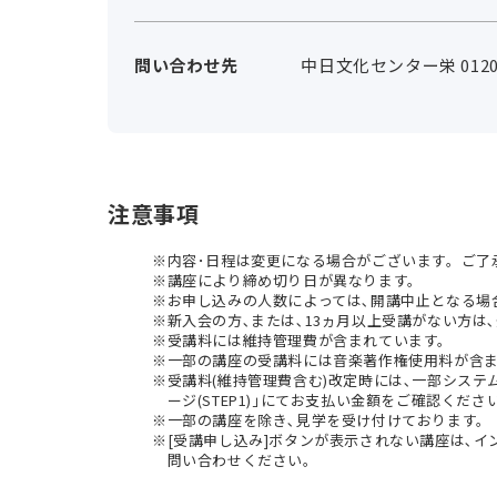
問い合わせ先
中日文化センター栄 0120-
注意事項
内容･日程は変更になる場合がございます。ご了
講座により締め切り日が異なります。
お申し込みの人数によっては､開講中止となる場
新入会の方､または､13ヵ月以上受講がない方は､
受講料には維持管理費が含まれています。
一部の講座の受講料には音楽著作権使用料が含
受講料(維持管理費含む)改定時には､一部シス
ージ(STEP1)｣にてお支払い金額をご確認くださ
一部の講座を除き､見学を受け付けております。
[受講申し込み]ボタンが表示されない講座は､
問い合わせください。