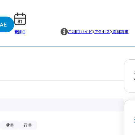
ご利用ガイド
アクセス
資料請求
受講日
楷書
行書