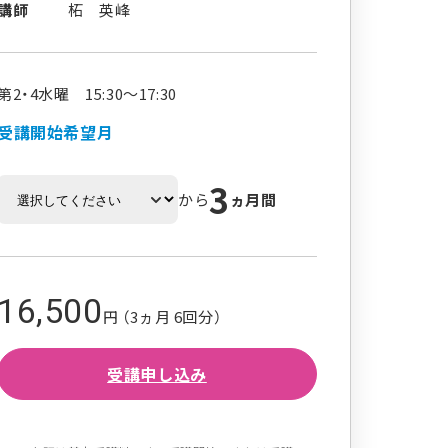
講師
柘 英峰
第2・4水曜 15:30～17:30
受講開始希望月
3
から
ヵ月間
16,500
円 （3ヵ月 6回分）
受講申し込み