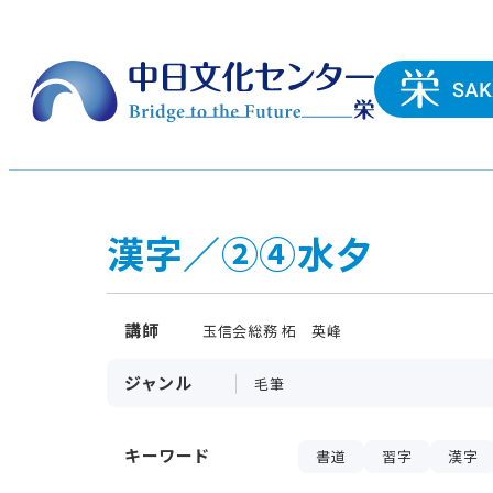
漢字／②④水夕
講師
玉信会総務 柘 英峰
ジャンル
毛筆
キーワード
書道
習字
漢字