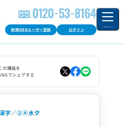
MENU
新規WEBユーザー登録
ログイン
閉じる
この講座を
SNSでシェアする
漢字／②④水夕