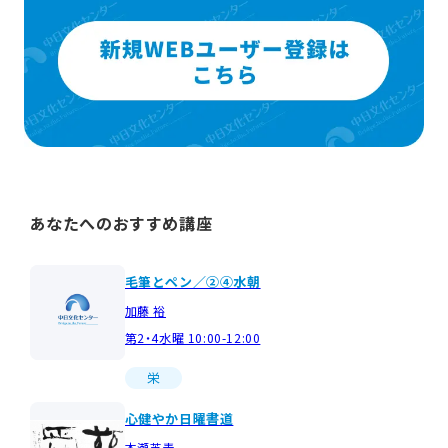
あなたへのおすすめ講座
毛筆とペン／②④水朝
加藤 裕
第2・4水曜 10:00-12:00
栄
心健やか日曜書道
本瀬芝青