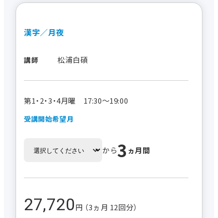
漢字／月夜
松浦白碩
講師
第1・2・3・4月曜 17:30～19:00
受講開始希望月
3
から
ヵ月間
27,720
円 （3ヵ月 12回分）