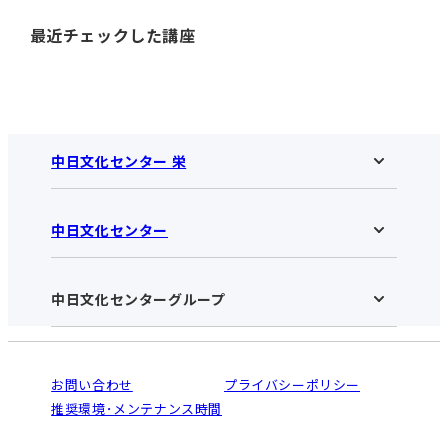
最近チェックした講座
中日文化センター 栄
中日文化センター
中日文化センター 栄HOME
お知らせ
施設のご案内
アクセス･営業時間
中日文化センターグループ
中日文化センターHOME
お申し込みの流れ
中日文化センターとは
入会と受講のご案内
受講規約・会員特典
よくある質問(Q&A)：栄センター
法人割引について
栄
鳴海
ご利用ガイド
お問い合わせ
プライバシーポリシー
南大高
犬山
オンライン講座受講の手順
推奨環境･メンテナンス時間
高蔵寺
豊田
WEBサイトのよくある質問
知立
カスタマーハラスメントに対する基本方針