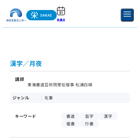
受講日
ご利用ガイド
新規登録
ログイン
MENU
閉じる
漢字／月夜
講師
東海書道芸術院常任理事 松浦白碩
ジャンル
毛筆
キーワード
書道
習字
漢字
楷書
行書