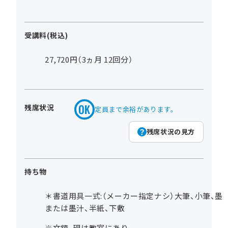
受講料(税込)
27,720円（3ヵ月 12回分）
残席状況
定員まで余裕があります。
残席状況の見方
持ち物
＊書道用具一式:（メーカー指定ナシ）大筆、小筆、墨
または墨汁、半紙、下敷
※文鎮、硯は教室にあり