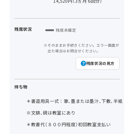
14,520円（3ヵ月 6回分）
残席状況
残席未確定
そのままお手続きください。エラー画面が
出た場合はお問合せください。
残席状況の見方
持ち物
＊書道用具一式：筆、墨または墨汁、下敷、半紙
※文鎮、硯は教室にあり
＊教書代（８００円程度）初回教室支払い