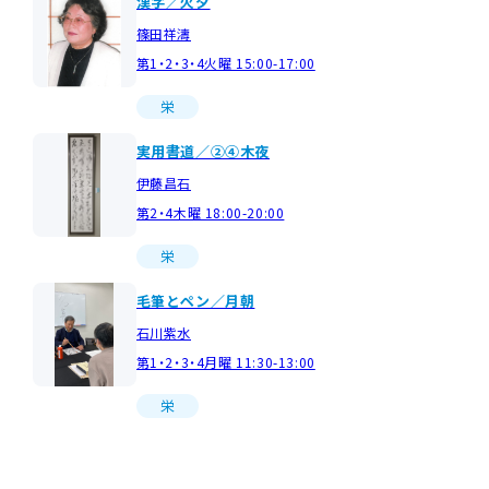
漢字／火夕
篠田祥濤
第1・2・3・4火曜 15:00-17:00
栄
実用書道／②④木夜
伊藤昌石
第2・4木曜 18:00-20:00
栄
毛筆とペン／月朝
石川紫水
第1・2・3・4月曜 11:30-13:00
栄