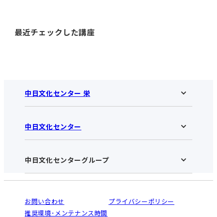
最近チェックした講座
中日文化センター 栄
中日文化センター
中日文化センター 栄HOME
お知らせ
施設のご案内
アクセス･営業時間
中日文化センターグループ
中日文化センターHOME
お申し込みの流れ
中日文化センターとは
入会と受講のご案内
受講規約・会員特典
よくある質問(Q&A)：栄センター
法人割引について
栄
鳴海
ご利用ガイド
お問い合わせ
プライバシーポリシー
南大高
犬山
オンライン講座受講の手順
推奨環境･メンテナンス時間
高蔵寺
豊田