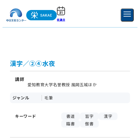
受講日
ご利用ガイド
新規登録
ログイン
MENU
閉じる
漢字／②④水夜
講師
愛知教育大学名誉教授 風岡五城ほか
ジャンル
毛筆
キーワード
書道
習字
漢字
臨書
倣書