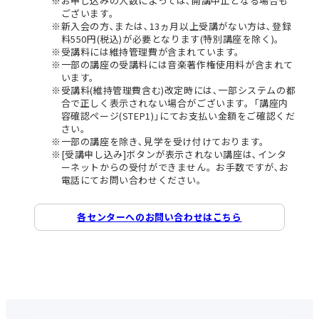
お申し込みの人数によっては､開講中止となる場合も
ございます。
新入会の方､または､13ヵ月以上受講がない方は､登録
料550円(税込)が必要となります(特別講座を除く)。
受講料には維持管理費が含まれています。
一部の講座の受講料には音楽著作権使用料が含まれて
います。
受講料(維持管理費含む)改定時には､一部システムの都
合で正しく表示されない場合がございます。｢講座内
容確認ページ(STEP1)｣にてお支払い金額をご確認くだ
さい。
一部の講座を除き､見学を受け付けております。
[受講申し込み]ボタンが表示されない講座は､インタ
ーネットからの受付ができません。お手数ですが､お
電話にてお問い合わせください。
各センターへのお問い合わせはこちら