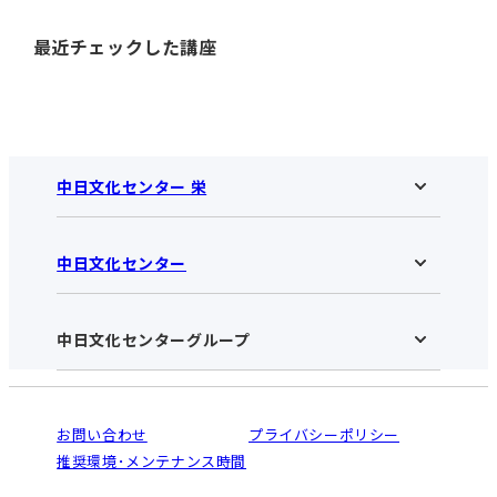
最近チェックした講座
中日文化センター 栄
中日文化センター
中日文化センター 栄HOME
お知らせ
施設のご案内
アクセス･営業時間
中日文化センターグループ
中日文化センターHOME
お申し込みの流れ
中日文化センターとは
入会と受講のご案内
受講規約・会員特典
よくある質問(Q&A)：栄センター
法人割引について
栄
鳴海
ご利用ガイド
お問い合わせ
プライバシーポリシー
南大高
犬山
オンライン講座受講の手順
推奨環境･メンテナンス時間
高蔵寺
豊田
WEBサイトのよくある質問
知立