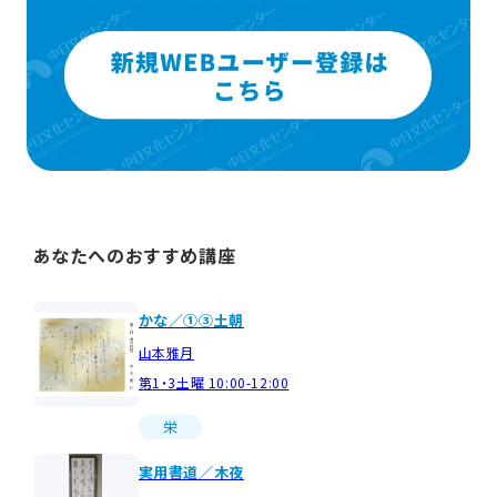
あなたへのおすすめ講座
かな／①③土朝
山本雅月
第1・3土曜 10:00-12:00
栄
実用書道／木夜