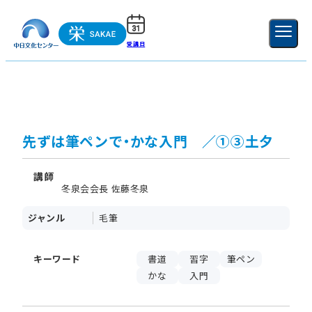
受講日
ご利用ガイド
新規登録
ログイン
MENU
閉じる
先ずは筆ペンで・かな入門 ／①③土夕
講師
冬泉会会長 佐藤冬泉
ジャンル
毛筆
キーワード
書道
習字
筆ペン
かな
入門