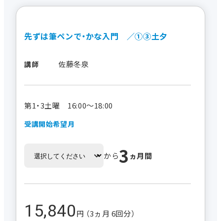
先ずは筆ペンで・かな入門 ／①③土夕
佐藤冬泉
講師
第1・3土曜 16:00～18:00
受講開始希望月
3
から
ヵ月間
15,840
円 （3ヵ月 6回分）