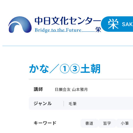
かな／①③土朝
講師
日展会友 山本雅月
ジャンル
毛筆
キーワード
書道
習字
小筆