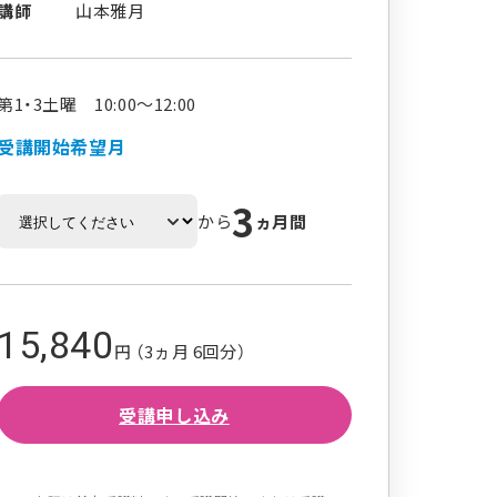
講師
山本雅月
第1・3土曜 10:00～12:00
受講開始希望月
3
から
ヵ月間
15,840
円 （3ヵ月 6回分）
受講申し込み