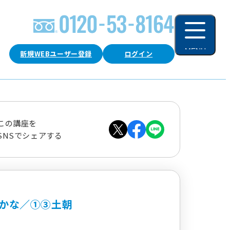
MENU
新規WEBユーザー登録
ログイン
閉じる
この講座を
SNSでシェアする
かな／①③土朝