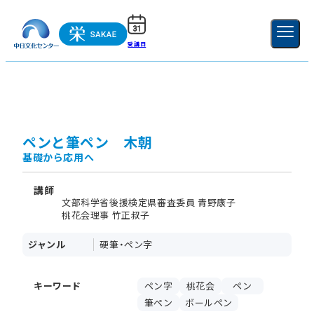
受講日
ご利用ガイド
新規登録
ログイン
MENU
閉じる
ペンと筆ペン 木朝
基礎から応用へ
講師
文部科学省後援検定県審査委員 青野康子
桃花会理事 竹正叔子
ジャンル
硬筆・ペン字
キーワード
ペン字
桃花会
ペン
筆ぺン
ボールペン