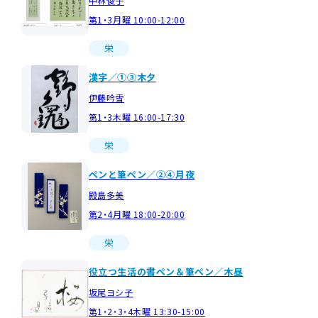
中林俊子
第1・3月曜 10:00-12:00
栄
漢字／①③木夕
伊藤吟雪
第1・3木曜 16:00-17:30
栄
ペンと筆ペン／②④月夜
殿島多美
第2・4月曜 18:00-20:00
栄
役立つ生活の書ペン＆筆ぺン／木昼
坂尾ヨシ子
第1・2・3・4木曜 13:30-15:00