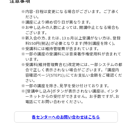
注意事項
内容･日程は変更になる場合がございます。ご了承く
ださい。
講座により締め切り日が異なります。
お申し込みの人数によっては､開講中止となる場合も
ございます。
新入会の方､または､13ヵ月以上受講がない方は､登録
料550円(税込)が必要となります(特別講座を除く)。
受講料には維持管理費が含まれています。
一部の講座の受講料には音楽著作権使用料が含まれて
います。
受講料(維持管理費含む)改定時には､一部システムの都
合で正しく表示されない場合がございます。｢講座内
容確認ページ(STEP1)｣にてお支払い金額をご確認くだ
さい。
一部の講座を除き､見学を受け付けております。
[受講申し込み]ボタンが表示されない講座は､インタ
ーネットからの受付ができません。お手数ですが､お
電話にてお問い合わせください。
各センターへのお問い合わせはこちら