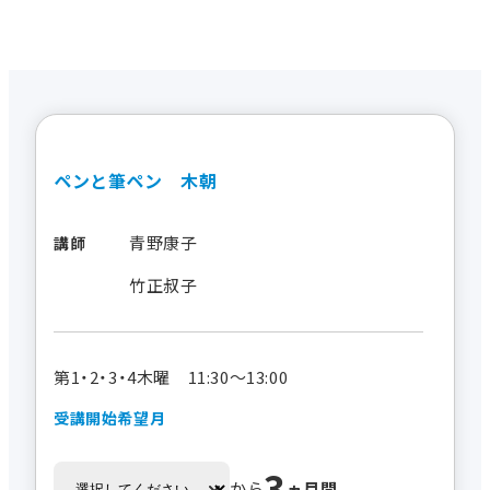
ペンと筆ペン 木朝
青野康子
講師
竹正叔子
第1・2・3・4木曜 11:30～13:00
受講開始希望月
3
から
ヵ月間