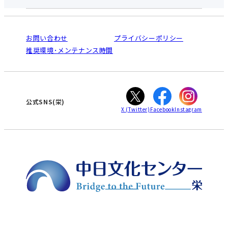
お申し込みの流れ
中日文化センターとは
入会と受講のご案内
受講規約・会員特典
よくある質問(Q&A)：栄センター
法人割引について
栄
鳴海
ご利用ガイド
お問い合わせ
プライバシーポリシー
南大高
犬山
オンライン講座受講の手順
推奨環境･メンテナンス時間
高蔵寺
豊田
WEBサイトのよくある質問
知立
カスタマーハラスメントに対する基本方針
ぎふ
大垣
津
公式SNS(栄)
X
(Twitter)
Facebook
Instagram