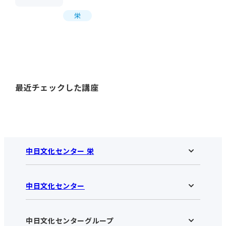
栄
最近チェックした講座
中日文化センター 栄
中日文化センター
中日文化センター 栄HOME
お知らせ
施設のご案内
アクセス･営業時間
中日文化センターグループ
中日文化センターHOME