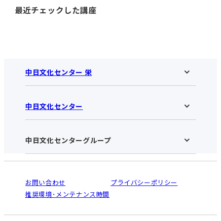
最近チェックした講座
中日文化センター 栄
中日文化センター
中日文化センター 栄HOME
お知らせ
施設のご案内
アクセス･営業時間
中日文化センターグループ
中日文化センターHOME
お申し込みの流れ
中日文化センターとは
入会と受講のご案内
受講規約・会員特典
よくある質問(Q&A)：栄センター
法人割引について
栄
鳴海
ご利用ガイド
お問い合わせ
プライバシーポリシー
南大高
犬山
オンライン講座受講の手順
推奨環境･メンテナンス時間
高蔵寺
豊田
WEBサイトのよくある質問
知立
カスタマーハラスメントに対する基本方針