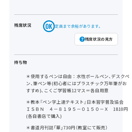
残席状況
定員まで余裕があります。
残席状況の見方
持ち物
＊使用するペンは自由：水性ボールペン、デスクペ
ン、筆ペン等(初心者にはプラスチック万年筆がお
すすめ)、こくご学習帳12マス＝各自用意
＊教本『ペン字上達テキスト』日本習字普及協会
ＩＳＢＮ ４－８１９５－０１５０－Ｘ 1810円
(各自書店で購入)
＊書道月刊誌「華」730円（教室にて販売）