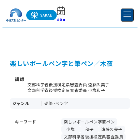
受講日
ご利用ガイド
新規登録
ログイン
MENU
閉じる
楽しいボールペン字と筆ペン／木夜
講師
文部科学省後援検定県審査委員 遠藤久美子
文部科学省後援検定県審査委員 小塩和子
ジャンル
硬筆・ペン字
キーワード
楽しいボールペン字筆ペン
小塩
和子
遠藤久美子
文部科学省後援検定県審査委員