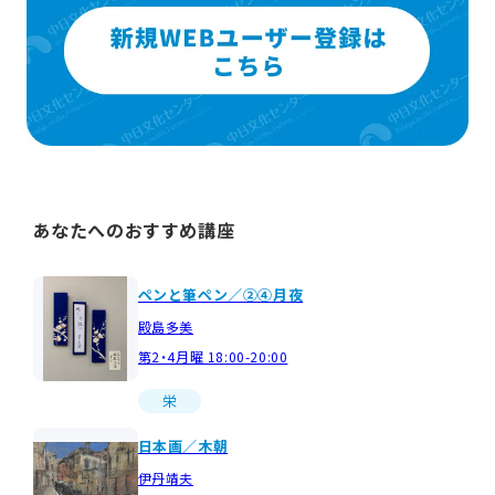
あなたへのおすすめ講座
ペンと筆ペン／②④月夜
殿島多美
第2・4月曜 18:00-20:00
栄
日本画／木朝
伊丹靖夫