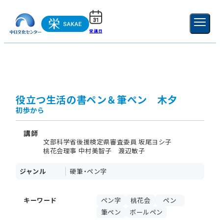
受講日
ご利用ガイド
新規登録
ログイン
MENU
閉じる
役立つ生活の書ペン＆筆ぺン 木夕
初歩から
講師
文部科学省後援検定県審査委員 坂尾ヨシ子
桃花会理事 中村美智子 渡辺敏子
ジャンル
硬筆・ペン字
キーワード
ペン字
桃花会
ペン
筆ぺン
ボールペン