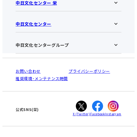
中日文化センター 栄
中日文化センター
中日文化センター 栄HOME
お知らせ
施設のご案内
アクセス･営業時間
中日文化センターグループ
中日文化センターHOME
お申し込みの流れ
中日文化センターとは
入会と受講のご案内
受講規約・会員特典
よくある質問(Q&A)：栄センター
法人割引について
栄
鳴海
ご利用ガイド
お問い合わせ
プライバシーポリシー
南大高
犬山
オンライン講座受講の手順
推奨環境･メンテナンス時間
高蔵寺
豊田
WEBサイトのよくある質問
知立
カスタマーハラスメントに対する基本方針
ぎふ
大垣
津
公式SNS(栄)
X
(Twitter)
Facebook
Instagram