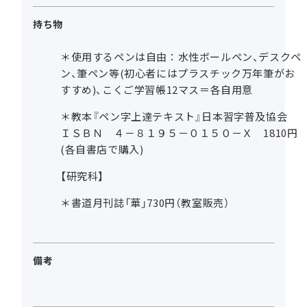
持ち物
＊使用するペンは自由：水性ボールペン、デスクペ
ン、筆ペン等(初心者にはプラスチック万年筆がお
すすめ)、こくご学習帳12マス＝各自用意
＊教本『ペン字上達テキスト』日本習字普及協会
ＩＳＢＮ ４－８１９５－０１５０－Ｘ 1810円
(各自書店で購入)
【研究科】
＊書道月刊誌「華」730円（教室販売）
備考