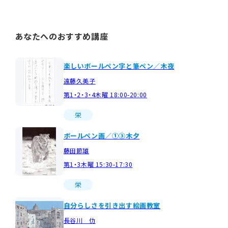
あなたへのおすすめ講座
楽しいボールペン字と筆ペン／木夜
遠藤久美子
第1・2・3・4木曜 18:00-20:00
栄
ボールペン画／①③木夕
藤田節雄
第1・3木曜 15:30-17:30
栄
自分らしさを引き出す絵画教室
長谷川 仂