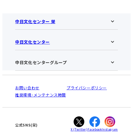
中日文化センター 栄
中日文化センター
中日文化センター 栄HOME
お知らせ
施設のご案内
アクセス･営業時間
中日文化センターグループ
中日文化センターHOME
お申し込みの流れ
中日文化センターとは
入会と受講のご案内
受講規約・会員特典
よくある質問(Q&A)：栄センター
法人割引について
栄
鳴海
ご利用ガイド
お問い合わせ
プライバシーポリシー
南大高
犬山
オンライン講座受講の手順
推奨環境･メンテナンス時間
高蔵寺
豊田
WEBサイトのよくある質問
知立
カスタマーハラスメントに対する基本方針
ぎふ
大垣
津
公式SNS(栄)
X
(Twitter)
Facebook
Instagram