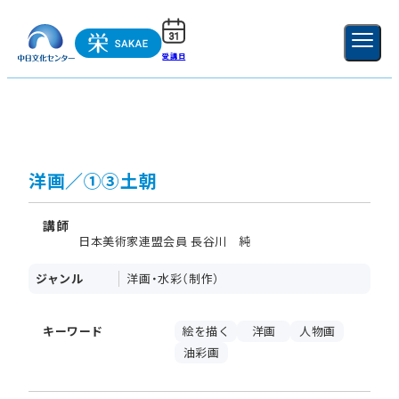
受講日
ご利用ガイド
新規登録
ログイン
MENU
閉じる
洋画／①③土朝
講師
日本美術家連盟会員 長谷川 純
ジャンル
洋画・水彩（制作）
キーワード
絵を描く
洋画
人物画
油彩画