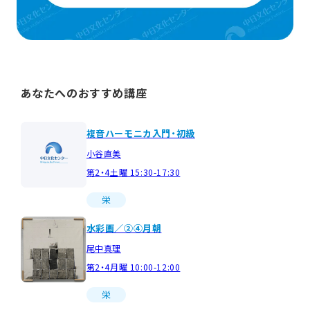
あなたへのおすすめ講座
複音ハーモニカ入門・初級
小谷直美
第2・4土曜 15:30-17:30
栄
水彩画／②④月朝
尾中真理
第2・4月曜 10:00-12:00
栄