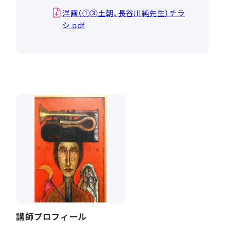
洋画（①③土朝、長谷川純先生）チラ
シ.pdf
講師プロフィール