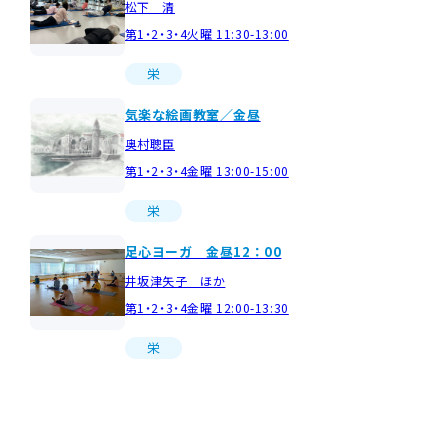
松下 清
第1・2・3・4火曜 11:30-13:00
栄
気楽な絵画教室／金昼
奥村聰臣
第1・2・3・4金曜 13:00-15:00
栄
足心ヨーガ 金昼12：00
井坂津矢子 ほか
第1・2・3・4金曜 12:00-13:30
栄