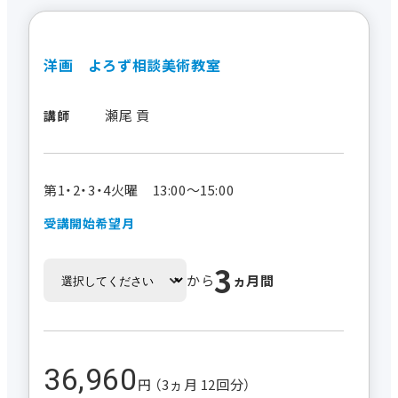
洋画 よろず相談美術教室
瀬尾 貢
講師
第1・2・3・4火曜 13:00～15:00
受講開始希望月
3
から
ヵ月間
36,960
円 （3ヵ月 12回分）