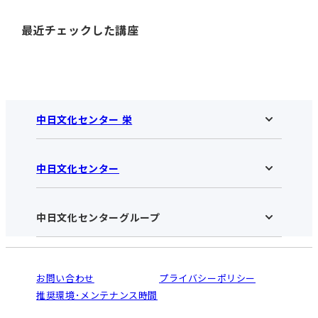
最近チェックした講座
中日文化センター 栄
中日文化センター
中日文化センター 栄HOME
お知らせ
施設のご案内
アクセス･営業時間
中日文化センターグループ
中日文化センターHOME
お申し込みの流れ
中日文化センターとは
入会と受講のご案内
受講規約・会員特典
よくある質問(Q&A)：栄センター
法人割引について
栄
鳴海
ご利用ガイド
お問い合わせ
プライバシーポリシー
南大高
犬山
オンライン講座受講の手順
推奨環境･メンテナンス時間
高蔵寺
豊田
WEBサイトのよくある質問
知立