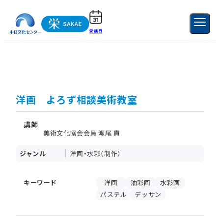
受講日
ご利用ガイド
新規登録
ログイン
MENU
閉じる
洋画 よろず相談美術教室
講師
美術文化協会会員 瀬尾 貢
ジャンル
洋画・水彩（制作）
キーワード
洋画
油彩画
水彩画
パステル
デッサン