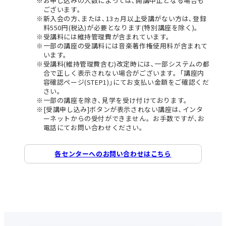
お申し込みの人数によっては､開講中止となる場合も
ございます。
新入会の方､または､13ヵ月以上受講がない方は､登録
料550円(税込)が必要となります(特別講座を除く)。
受講料には維持管理費が含まれています。
一部の講座の受講料には音楽著作権使用料が含まれて
います。
受講料(維持管理費含む)改定時には､一部システムの都
合で正しく表示されない場合がございます。｢講座内
容確認ページ(STEP1)｣にてお支払い金額をご確認くだ
さい。
一部の講座を除き､見学を受け付けております。
[受講申し込み]ボタンが表示されない講座は､インタ
ーネットからの受付ができません。お手数ですが､お
電話にてお問い合わせください。
各センターへのお問い合わせはこちら