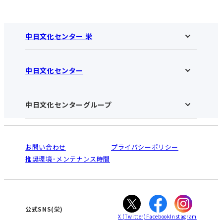
中日文化センター 栄
中日文化センター
中日文化センター 栄HOME
お知らせ
施設のご案内
アクセス･営業時間
中日文化センターグループ
中日文化センターHOME
お申し込みの流れ
中日文化センターとは
入会と受講のご案内
受講規約・会員特典
よくある質問(Q&A)：栄センター
法人割引について
栄
鳴海
ご利用ガイド
お問い合わせ
プライバシーポリシー
南大高
犬山
オンライン講座受講の手順
推奨環境･メンテナンス時間
高蔵寺
豊田
WEBサイトのよくある質問
知立
カスタマーハラスメントに対する基本方針
ぎふ
大垣
津
公式SNS(栄)
X
(Twitter)
Facebook
Instagram