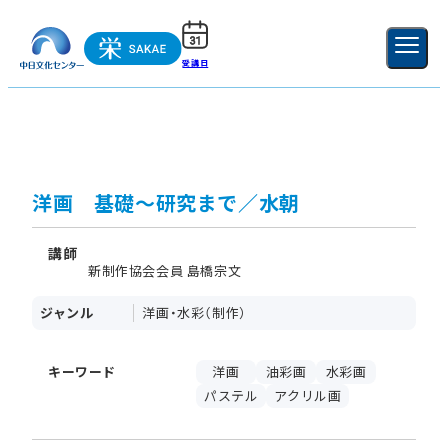
受講日
ご利用ガイド
新規登録
ログイン
MENU
閉じる
洋画 基礎～研究まで／水朝
講師
新制作協会会員 島橋宗文
ジャンル
洋画・水彩（制作）
キーワード
洋画
油彩画
水彩画
パステル
アクリル画