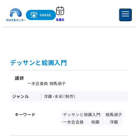
受講日
ご利用ガイド
新規登録
ログイン
MENU
閉じる
デッサンと絵画入門
講師
一水会委員 相馬順子
ジャンル
洋画・水彩（制作）
キーワード
デッサンと絵画入門
相馬順子
一水会会員
絵画
洋画