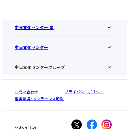
中日文化センター 栄
中日文化センター
中日文化センター 栄HOME
お知らせ
施設のご案内
アクセス･営業時間
中日文化センターグループ
中日文化センターHOME
お申し込みの流れ
中日文化センターとは
入会と受講のご案内
受講規約・会員特典
よくある質問(Q&A)：栄センター
法人割引について
栄
鳴海
ご利用ガイド
お問い合わせ
プライバシーポリシー
南大高
犬山
オンライン講座受講の手順
推奨環境･メンテナンス時間
高蔵寺
豊田
WEBサイトのよくある質問
知立
カスタマーハラスメントに対する基本方針
ぎふ
大垣
津
公式SNS(栄)