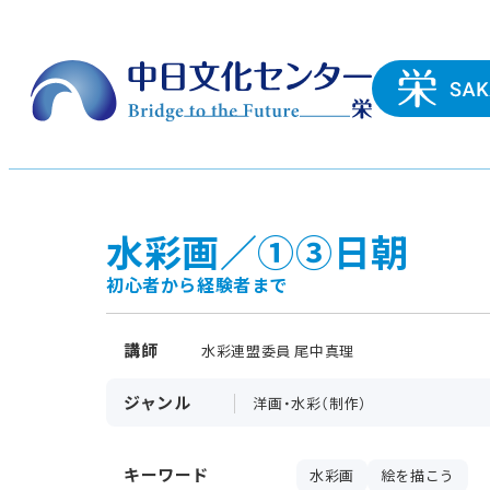
水彩画／①③日朝
初心者から経験者まで
講師
水彩連盟委員 尾中真理
ジャンル
洋画・水彩（制作）
キーワード
水彩画
絵を描こう