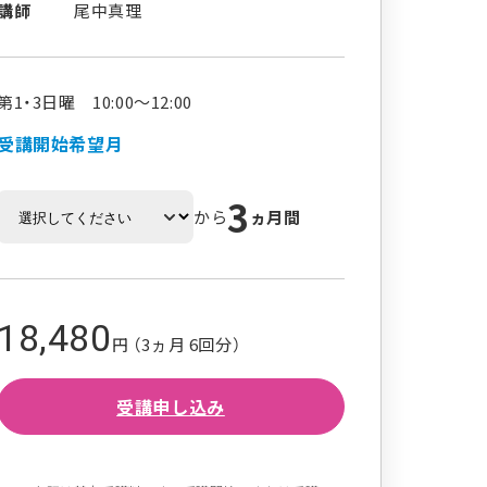
講師
尾中真理
第1・3日曜 10:00～12:00
受講開始希望月
3
から
ヵ月間
18,480
円 （3ヵ月 6回分）
受講申し込み