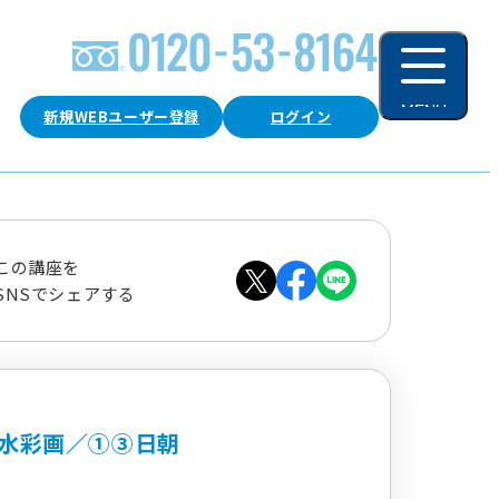
MENU
新規WEBユーザー登録
ログイン
閉じる
この講座を
SNSでシェアする
水彩画／①③日朝