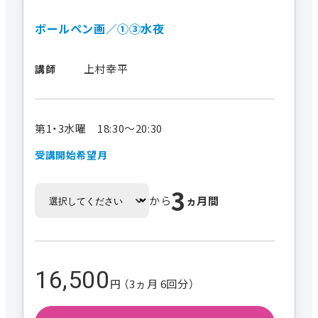
ボールペン画／①③水夜
上村幸平
講師
第1・3水曜 18:30～20:30
受講開始希望月
3
から
ヵ月間
16,500
円 （3ヵ月 6回分）