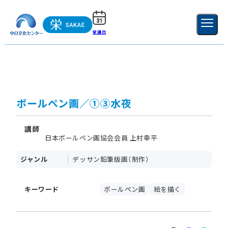
受講日
ご利用ガイド
新規登録
ログイン
MENU
閉じる
ボールペン画／①③水夜
講師
日本ボールペン画協会会員 上村幸平
ジャンル
デッサン鉛筆版画（制作）
キーワード
ボールペン画
絵を描く