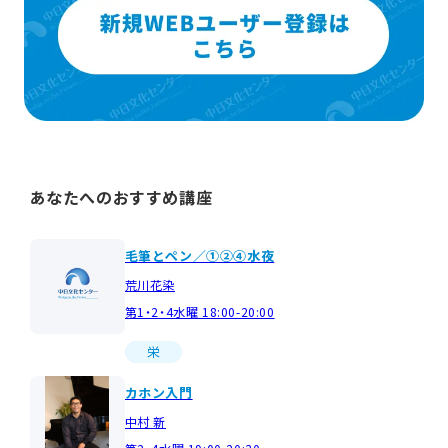
あなたへのおすすめ講座
毛筆とペン／①②④水夜
荒川花染
第1・2・4水曜 18:00-20:00
栄
カホン入門
中村 新