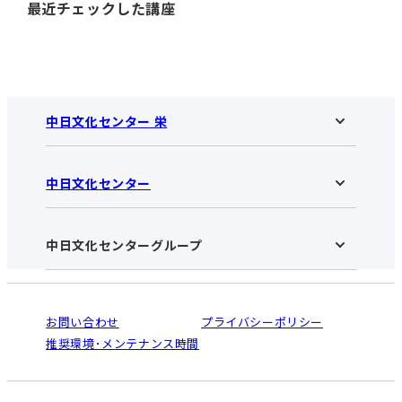
最近チェックした講座
中日文化センター 栄
中日文化センター
中日文化センター 栄HOME
お知らせ
施設のご案内
アクセス･営業時間
中日文化センターグループ
中日文化センターHOME
お申し込みの流れ
中日文化センターとは
入会と受講のご案内
受講規約・会員特典
よくある質問(Q&A)：栄センター
法人割引について
栄
鳴海
ご利用ガイド
お問い合わせ
プライバシーポリシー
南大高
犬山
オンライン講座受講の手順
推奨環境･メンテナンス時間
高蔵寺
豊田
WEBサイトのよくある質問
知立
カスタマーハラスメントに対する基本方針