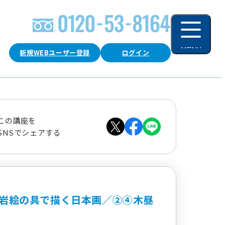
MENU
新規WEBユーザー登録
ログイン
閉じる
この講座を
SNSでシェアする
岩絵の具で描く日本画／②④木昼