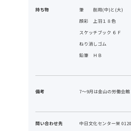
持ち物
筆 削用(中)と(大)
顔彩 上羽１８色
スケッチブック ６Ｆ
ねり消しゴム
鉛筆 ＨＢ
備考
7～9月は金山の労働会館
問い合わせ先
中日文化センター栄 0120-