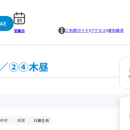
ご利用ガイド
アクセス
資料請求
受講日
／②④木昼
木村
光宏
日展会員