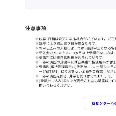
注意事項
内容･日程は変更になる場合がございます。ご了
講座により締め切り日が異なります。
お申し込みの人数によっては､開講中止となる場
新入会の方､または､13ヵ月以上受講がない方は､
受講料には維持管理費が含まれています。
一部の講座の受講料には音楽著作権使用料が含
受講料(維持管理費含む)改定時には､一部シス
ージ(STEP1)｣にてお支払い金額をご確認くださ
一部の講座を除き､見学を受け付けております。
[受講申し込み]ボタンが表示されない講座は､
問い合わせください。
各センターへ