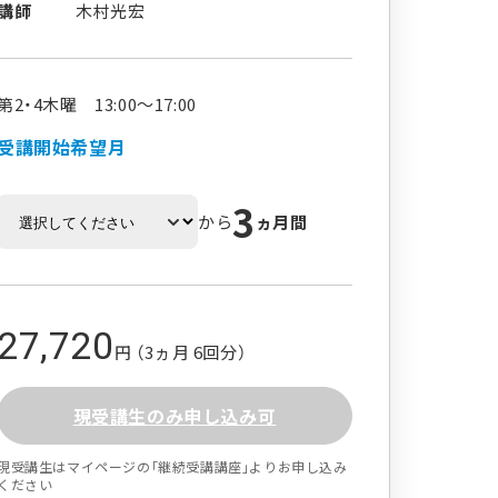
講師
木村光宏
第2・4木曜 13:00～17:00
受講開始希望月
3
から
ヵ月間
27,720
円 （3ヵ月 6回分）
現受講生のみ申し込み可
現受講生はマイページの｢継続受講講座｣よりお申し込み
ください