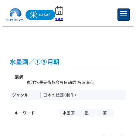
受講日
ご利用ガイド
新規登録
ログイン
MENU
閉じる
水墨画／①③月朝
講師
東洋水墨美術協会専任講師 名波海心
ジャンル
日本の絵画（制作）
キーワード
水墨画
墨
筆