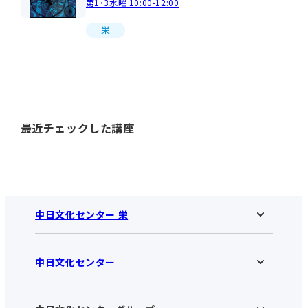
第1・3水曜 10:00-12:00
栄
最近チェックした講座
中日文化センター 栄
中日文化センター
中日文化センター 栄HOME
お知らせ
施設のご案内
アクセス･営業時間