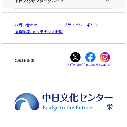
中日文化センターグループ
中日文化センターHOME
お申し込みの流れ
中日文化センターとは
入会と受講のご案内
受講規約・会員特典
よくある質問(Q&A)：栄センター
法人割引について
栄
鳴海
ご利用ガイド
お問い合わせ
プライバシーポリシー
南大高
犬山
オンライン講座受講の手順
推奨環境･メンテナンス時間
高蔵寺
豊田
WEBサイトのよくある質問
知立
カスタマーハラスメントに対する基本方針
ぎふ
大垣
津
公式SNS(栄)
X
(Twitter)
Facebook
Instagram