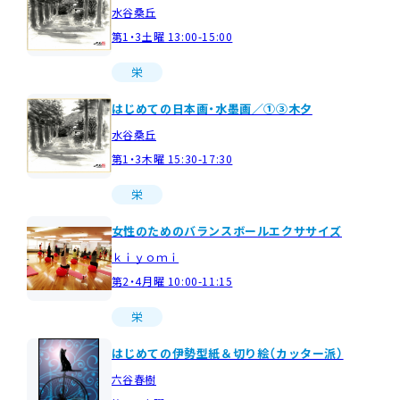
水谷桑丘
第1・3土曜 13:00-15:00
栄
はじめての日本画・水墨画／①③木夕
水谷桑丘
第1・3木曜 15:30-17:30
栄
女性のためのバランスボールエクササイズ
ｋｉｙｏｍｉ
第2・4月曜 10:00-11:15
栄
はじめての伊勢型紙＆切り絵（カッター派）
六谷春樹