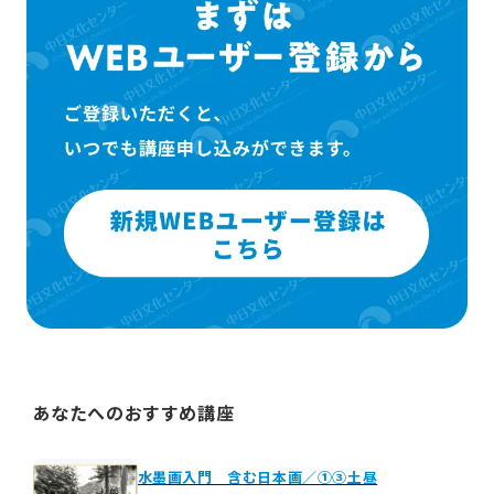
あなたへのおすすめ講座
水墨画入門 含む日本画／①③土昼