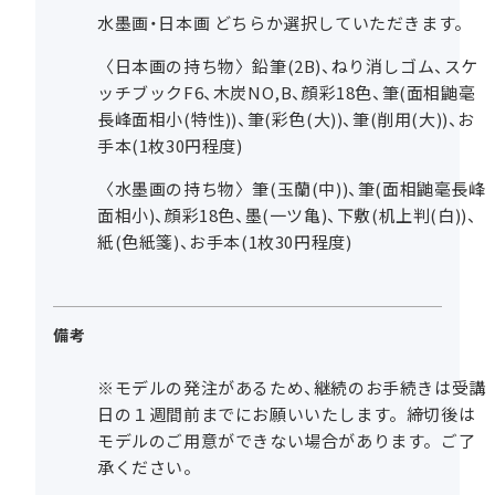
水墨画・日本画 どちらか選択していただきます。
〈日本画の持ち物〉鉛筆(2B)、ねり消しゴム、スケ
ッチブックF6、木炭NO,B、顔彩18色、筆(面相鼬毫
長峰面相小(特性))、筆(彩色(大))、筆(削用(大))、お
手本(1枚30円程度)
〈水墨画の持ち物〉筆(玉蘭(中))、筆(面相鼬毫長峰
面相小)、顔彩18色、墨(一ツ亀)、下敷(机上判(白))、
紙(色紙箋)、お手本(1枚30円程度)
備考
※モデルの発注があるため、継続のお手続きは受講
日の１週間前までにお願いいたします。締切後は
モデルのご用意ができない場合があります。ご了
承ください。