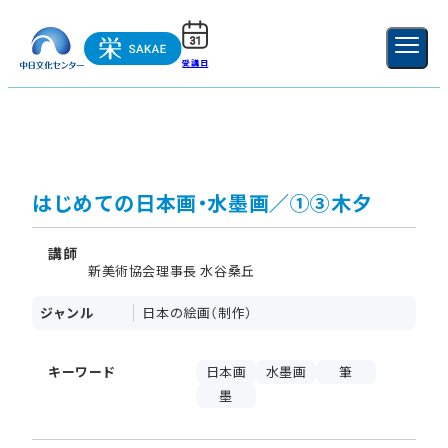
受講日
ご利用ガイド
新規登録
ログイン
MENU
閉じる
はじめての日本画・水墨画／①③木夕
講師
新美術協会理事長 水谷桑丘
ジャンル
日本の絵画（制作）
キーワード
日本画
水墨画
筆
墨