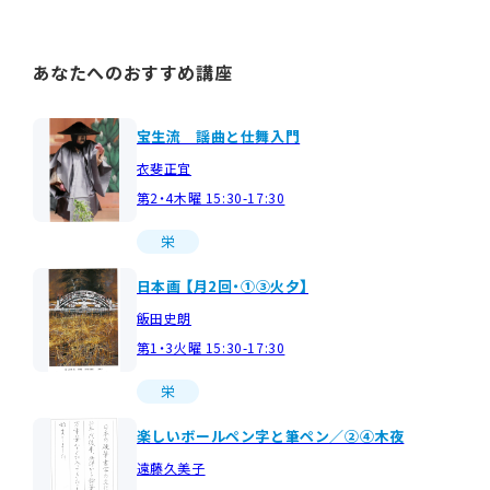
あなたへのおすすめ講座
宝生流 謡曲と仕舞入門
衣斐正宜
第2・4木曜 15:30-17:30
栄
日本画 【月2回・①③火夕】
飯田史朗
第1・3火曜 15:30-17:30
栄
楽しいボールペン字と筆ペン／②④木夜
遠藤久美子