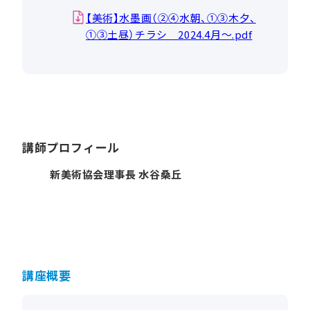
【美術】水墨画（②④水朝、①③木夕、
①③土昼）チラシ 2024.4月～.pdf
講師プロフィール
新美術協会理事長 水谷桑丘
講座概要