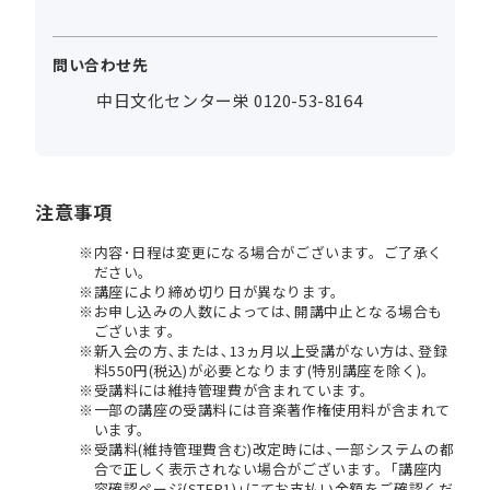
問い合わせ先
中日文化センター栄 0120-53-8164
注意事項
内容･日程は変更になる場合がございます。ご了承く
ださい。
講座により締め切り日が異なります。
お申し込みの人数によっては､開講中止となる場合も
ございます。
新入会の方､または､13ヵ月以上受講がない方は､登録
料550円(税込)が必要となります(特別講座を除く)。
受講料には維持管理費が含まれています。
一部の講座の受講料には音楽著作権使用料が含まれて
います。
受講料(維持管理費含む)改定時には､一部システムの都
合で正しく表示されない場合がございます。｢講座内
容確認ページ(STEP1)｣にてお支払い金額をご確認くだ