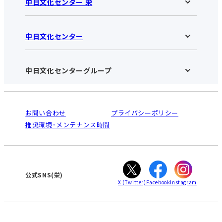
中日文化センター 栄
中日文化センター
中日文化センター 栄HOME
お知らせ
施設のご案内
アクセス･営業時間
中日文化センターグループ
中日文化センターHOME
お申し込みの流れ
中日文化センターとは
入会と受講のご案内
受講規約・会員特典
よくある質問(Q&A)：栄センター
法人割引について
栄
鳴海
ご利用ガイド
お問い合わせ
プライバシーポリシー
南大高
犬山
オンライン講座受講の手順
推奨環境･メンテナンス時間
高蔵寺
豊田
WEBサイトのよくある質問
知立
カスタマーハラスメントに対する基本方針
ぎふ
大垣
津
公式SNS(栄)
X
(Twitter)
Facebook
Instagram