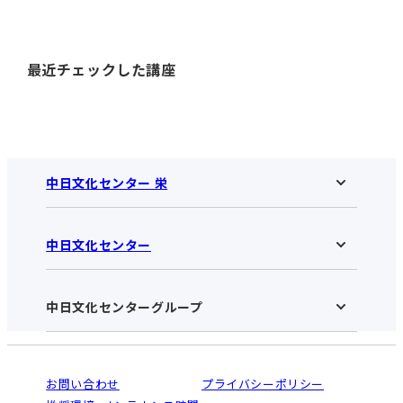
最近チェックした講座
中日文化センター 栄
中日文化センター
中日文化センター 栄HOME
お知らせ
施設のご案内
アクセス･営業時間
中日文化センターグループ
中日文化センターHOME
お申し込みの流れ
中日文化センターとは
入会と受講のご案内
受講規約・会員特典
よくある質問(Q&A)：栄センター
法人割引について
栄
鳴海
ご利用ガイド
お問い合わせ
プライバシーポリシー
南大高
犬山
オンライン講座受講の手順