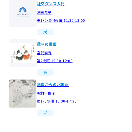
社交ダンス入門
澤田恭子
第1・2・3・4火曜 11:30-13:00
栄
趣味の俳画
宮武孝有
第2火曜 10:00-12:00
栄
基礎からの水墨画
鵜飼千佐子
第1・3水曜 15:30-17:30
栄