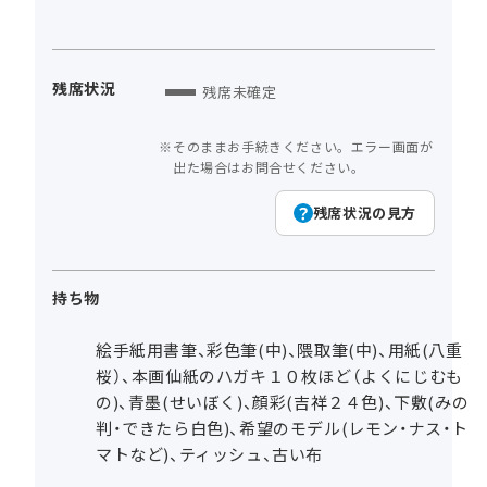
残席状況
残席未確定
そのままお手続きください。エラー画面が
出た場合はお問合せください。
残席状況の見方
持ち物
絵手紙用書筆、彩色筆(中)、隈取筆(中)、用紙(八重
桜）、本画仙紙のハガキ１０枚ほど（よくにじむも
の)、青墨(せいぼく)、顔彩(吉祥２４色)、下敷(みの
判・できたら白色)、希望のモデル(レモン・ナス・ト
マトなど)、ティッシュ、古い布