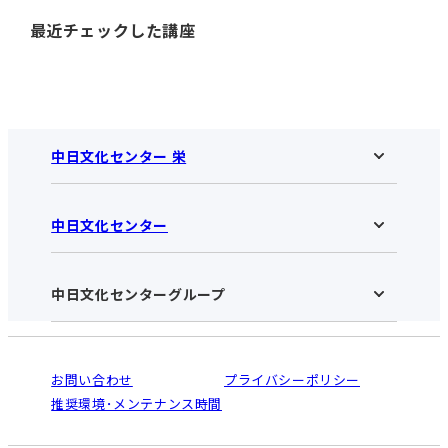
最近チェックした講座
中日文化センター 栄
中日文化センター
中日文化センター 栄HOME
お知らせ
施設のご案内
アクセス･営業時間
中日文化センターグループ
中日文化センターHOME
お申し込みの流れ
中日文化センターとは
入会と受講のご案内
受講規約・会員特典
よくある質問(Q&A)：栄センター
法人割引について
栄
鳴海
ご利用ガイド
お問い合わせ
プライバシーポリシー
南大高
犬山
オンライン講座受講の手順
推奨環境･メンテナンス時間
高蔵寺
豊田
WEBサイトのよくある質問
知立
カスタマーハラスメントに対する基本方針