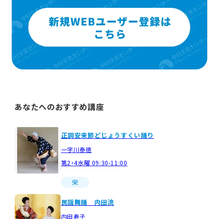
あなたへのおすすめ講座
正調安来節どじょうすくい踊り
一宇川泰徳
第2・4水曜 09:30-11:00
栄
民謡舞踊 内田流
内田寿子