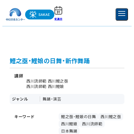
受講日
ご利用ガイド
新規登録
ログイン
MENU
閉じる
鯉之亟・鯉娘の日舞・新作舞踊
講師
西川流師範 西川鯉之亟
西川流師範 西川鯉娘
ジャンル
舞踊・演芸
キーワード
鯉之亟・鯉娘の日舞
西川鯉之亟
西川鯉娘
西川流師範
日本舞踊