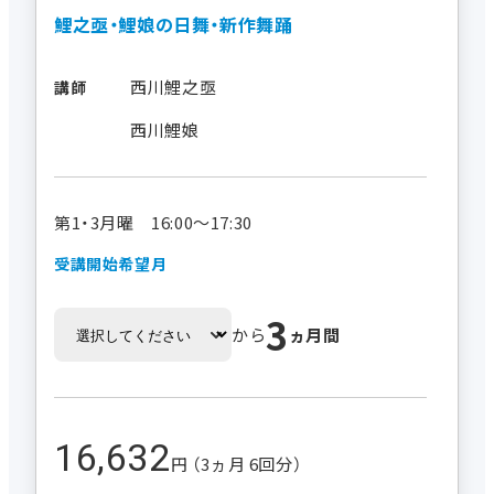
鯉之亟・鯉娘の日舞・新作舞踊
西川鯉之亟
講師
西川鯉娘
第1・3月曜 16:00～17:30
受講開始希望月
3
から
ヵ月間
16,632
円 （3ヵ月 6回分）