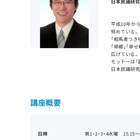
日本民踊研究
平成10年か
努めている
「相馬麦つき
「帰郷」「幸
広げている
モットーは「
日本民踊研
講座概要
日時
第1・2・3・4水曜 15:15～1