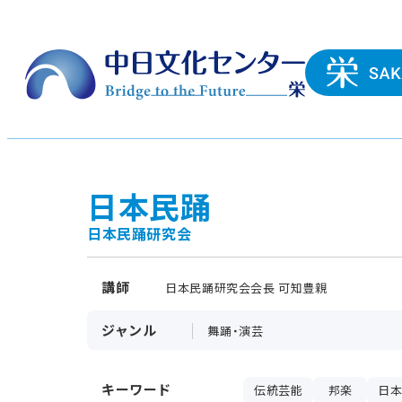
日本民踊
日本民踊研究会
講師
日本民踊研究会会長 可知豊親
ジャンル
舞踊・演芸
キーワード
伝統芸能
邦楽
日