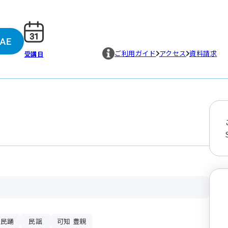
ご利用ガイド
アクセス
資料請求
受講日
本民踊
民謡
可知 豊親