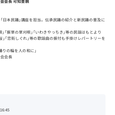
会会長 可知豊親
ら「日本民踊」講座を担当。伝承民踊の紹介と新民踊の普及に
。
唄」「振草の草刈唄」「いわきやっちき」等の民謡はもとより
せ桜」「恋街しぐれ」等の歌謡曲の振付も手掛けレパートリーを
。
踊りの輪を人の和に」
究会会長
6:45