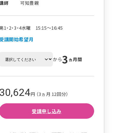
講師
可知豊親
第1・2・3・4水曜 15:15～16:45
受講開始希望月
3
から
ヵ月間
30,624
円 （3ヵ月 12回分）
受講申し込み