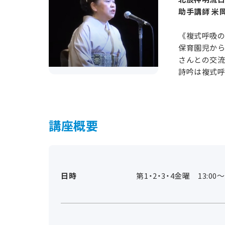
助手講師 米
《複式呼吸の
保育園児から
さんとの交流
詩吟は複式呼
講座概要
日時
第1・2・3・4金曜 13:00～1