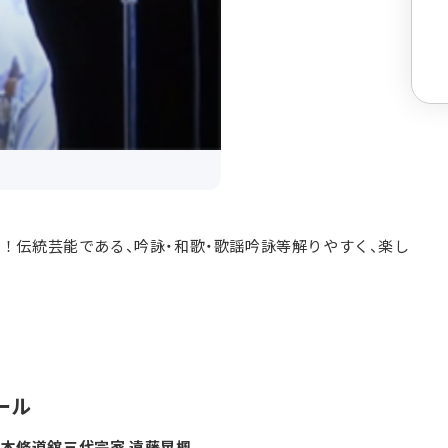
！伝統芸能である、吟詠・和歌・歌謡吟詠等解りやすく、楽し
ール
本修道舘三代宗家 遠藤晃楓