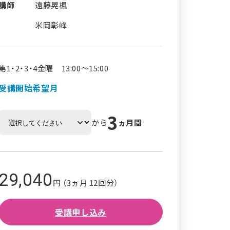
講師
遠藤晃楓
米岡彰峰
第1・2・3・4金曜 13:00～15:00
受講開始希望月
3
から
ヵ月間
29,040
円 （3ヵ月 12回分）
受講申し込み