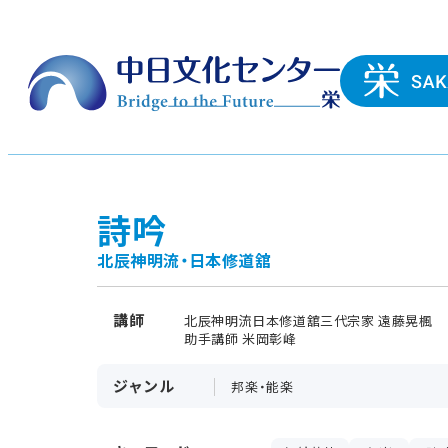
詩吟
北辰神明流・日本修道舘
講師
北辰神明流日本修道舘三代宗家 遠藤晃楓
助手講師 米岡彰峰
ジャンル
邦楽・能楽