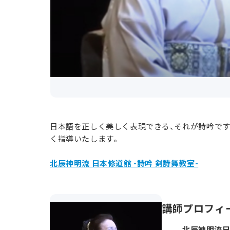
日本語を正しく美しく表現できる、それが詩吟です
く指導いたします。
北辰神明流 日本修道舘 -詩吟 剣詩舞教室-
講師プロフィ
北辰神明流日