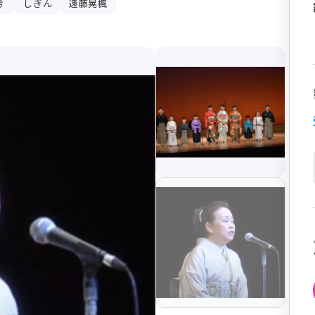
吟
しぎん
遠藤晃楓