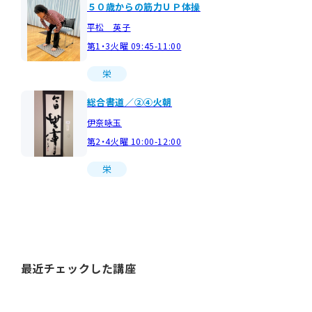
５０歳からの筋力ＵＰ体操
平松 英子
第1・3火曜 09:45-11:00
栄
総合書道／②④火朝
伊奈咏玉
第2・4火曜 10:00-12:00
栄
最近チェックした講座