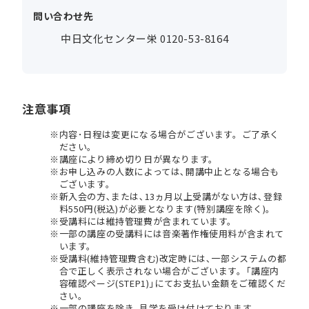
問い合わせ先
中日文化センター栄 0120-53-8164
注意事項
内容･日程は変更になる場合がございます。ご了承く
ださい。
講座により締め切り日が異なります。
お申し込みの人数によっては､開講中止となる場合も
ございます。
新入会の方､または､13ヵ月以上受講がない方は､登録
料550円(税込)が必要となります(特別講座を除く)。
受講料には維持管理費が含まれています。
一部の講座の受講料には音楽著作権使用料が含まれて
います。
受講料(維持管理費含む)改定時には､一部システムの都
合で正しく表示されない場合がございます。｢講座内
容確認ページ(STEP1)｣にてお支払い金額をご確認くだ
さい。
一部の講座を除き､見学を受け付けております。