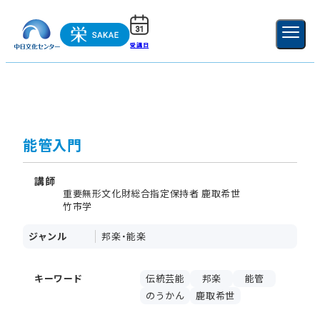
受講日
ご利用ガイド
新規登録
ログイン
MENU
閉じる
能管入門
講師
重要無形文化財総合指定保持者 鹿取希世
竹市学
ジャンル
邦楽・能楽
キーワード
伝統芸能
邦楽
能管
のうかん
鹿取希世