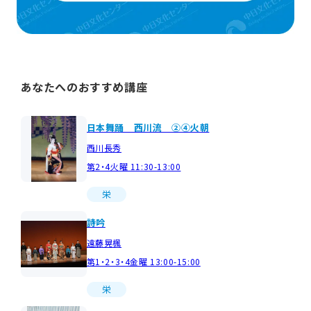
あなたへのおすすめ講座
日本舞踊 西川流 ②④火朝
西川長秀
第2・4火曜 11:30-13:00
栄
詩吟
遠藤晃楓
第1・2・3・4金曜 13:00-15:00
栄