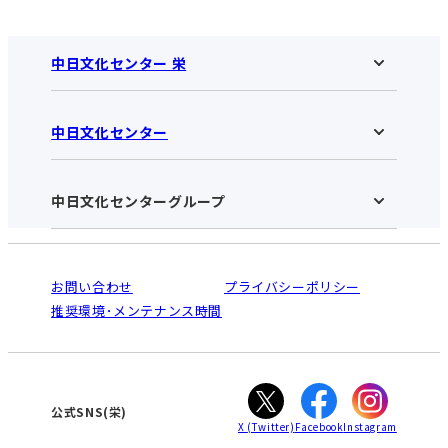
中日文化センター 栄
中日文化センター
中日文化センター 栄HOME
お知らせ
施設のご案内
アクセス･営業時間
中日文化センターグループ
中日文化センターHOME
お申し込みの流れ
中日文化センターとは
入会と受講のご案内
受講規約・会員特典
よくある質問(Q&A)：栄センター
法人割引について
栄
鳴海
ご利用ガイド
お問い合わせ
プライバシーポリシー
南大高
犬山
オンライン講座受講の手順
推奨環境･メンテナンス時間
高蔵寺
豊田
WEBサイトのよくある質問
知立
カスタマーハラスメントに対する基本方針
ぎふ
大垣
津
公式SNS(栄)
X
(Twitter)
Facebook
Instagram